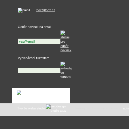
taox@taox.cz
Odběr novinek na email
Vyhledávání fulltextem
Tvorba webu studio
tuning .as
: E-mail správce webu:
adm