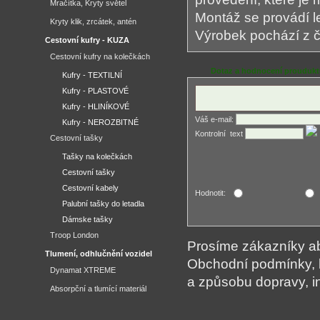
Mračítka, Kryty světel
Montáž se provádí le
Kryty klik, zrcátek, antén
Výrobek pochází z č
Cestovní kufry - KUZA
Cestovní kufry na kolečkách
Dotaz a hodnocení prouduk
Kufry - TEXTILNÍ
Kufry - PLASTOVÉ
Kufry - HLINÍKOVÉ
Váš e-mail:
Kufry - NEROZBITNÉ
Kontrolní ­ text
Cestovní tašky
Tašky na kolečkách
Cestovní tašky
Cestovní kabely
Hodnotit:
Palubní tašky do letadla
Dámske tašky
Troop London
Prosíme zákazníky aby
Tlumení, odhlučnění vozidel
Obchodní podmínky, 
Dynamat XTREME
a způsobu dopravy, i
Absorpční a tlumící materiál