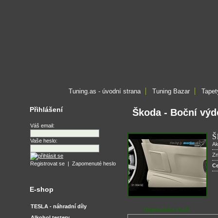
Tuning.as - úvodní strana
Tuning Bazar
Tapet
Přihlášení
Škoda - Boční výd
Váš email:
Š
Vaše heslo:
Ak
Z
Registrovat se
|
Zapomenuté heslo
C
E-shop
TESLA - náhradní díly
Objednávka zboží
Alkohol testery