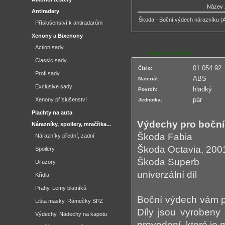
Název 
Antiradary
Škoda - Boční výdech nárazníku (A
Příslušenství k antiradarům
Xenony a Bixenony
Action sady
Popis k produktu
Classic sady
01 054.92
Číslo:
Profi sady
ABS
Materiál:
Exclusive sady
hladký
Povrch:
pár
Xenony příslušenství
Jednotka:
Plachty na auta
Výdechy pro boční
Nárazníky, spoilery, mračítka...
Škoda Fabia
Nárazníky přední, zadní
Škoda Octavia, 2001
Spoilery
Škoda Superb
Difuzory
univerzální díl
Křídla
Prahy, Lemy blatníků
Boční výdech vám p
Lišta masky, Rámečky SPZ
Díly jsou vyrobeny
Výdechy, Nádechy na kapotu
provedení, které je