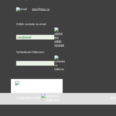
taox@taox.cz
Odběr novinek na email
Vyhledávání fulltextem
Tvorba webu studio
tuning .as
: E-mail správce webu:
adm