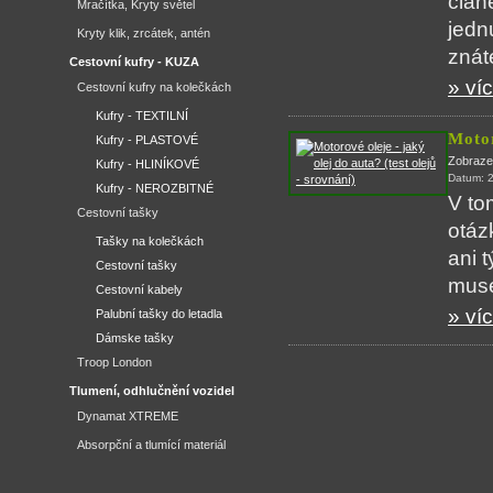
člán
Mračítka, Kryty světel
jedn
Kryty klik, zrcátek, antén
znáte
Cestovní kufry - KUZA
» víc
Cestovní kufry na kolečkách
Kufry - TEXTILNÍ
Motor
Kufry - PLASTOVÉ
Zobraze
Kufry - HLINÍKOVÉ
Datum: 
Kufry - NEROZBITNÉ
V to
Cestovní tašky
otáz
Tašky na kolečkách
ani 
Cestovní tašky
muse
Cestovní kabely
» víc
Palubní tašky do letadla
Dámske tašky
Troop London
Tlumení, odhlučnění vozidel
Dynamat XTREME
Absorpční a tlumící materiál