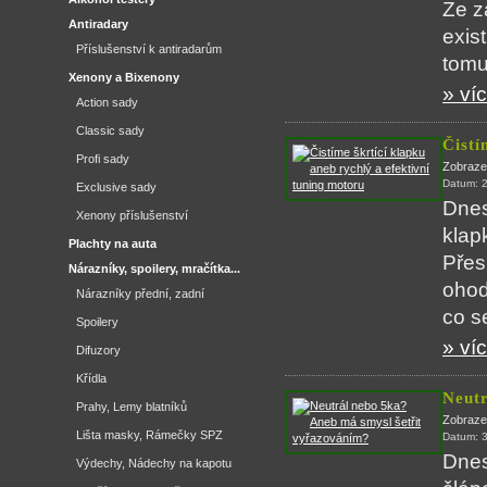
Ze z
Antiradary
exist
Příslušenství k antiradarům
tomu
Xenony a Bixenony
» víc
Action sady
Classic sady
Čistí
Profi sady
Zobraze
Datum: 
Exclusive sady
Dnes
Xenony příslušenství
klap
Plachty na auta
Přes
Nárazníky, spoilery, mračítka...
ohod
Nárazníky přední, zadní
co s
Spoilery
» víc
Difuzory
Křídla
Neutr
Prahy, Lemy blatníků
Zobraze
Lišta masky, Rámečky SPZ
Datum: 
Dnes
Výdechy, Nádechy na kapotu