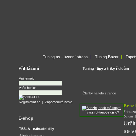
Tuning.as - úvodní strana
Tuning Bazar
Tapet
Přihlášení
Tuning - tipy a triky řidičům
Váš email:
Vaše heslo:
Články na této stránce
Registrovat se
|
Zapomenuté heslo
Benzí
Zobraze
Datum: 
E-shop
Určit
TESLA - náhradní díly
se v
Alkohol testery