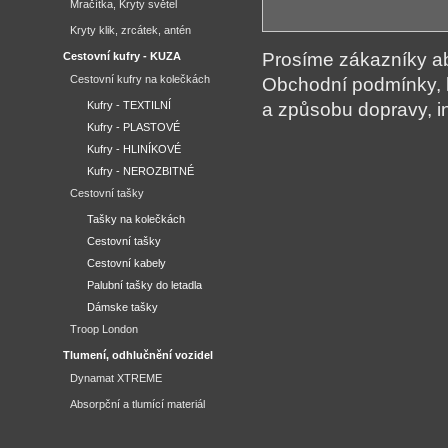
Mračítka, Kryty světel
Kryty klik, zrcátek, antén
Prosíme zákazníky aby
Cestovní kufry - KUZA
Cestovní kufry na kolečkách
Obchodní podmínky, 
Kufry - TEXTILNÍ
a způsobu dopravy, i
Kufry - PLASTOVÉ
Kufry - HLINÍKOVÉ
Kufry - NEROZBITNÉ
Cestovní tašky
Tašky na kolečkách
Cestovní tašky
Cestovní kabely
Palubní tašky do letadla
Dámske tašky
Troop London
Tlumení, odhlučnění vozidel
Dynamat XTREME
Absorpční a tlumící materiál