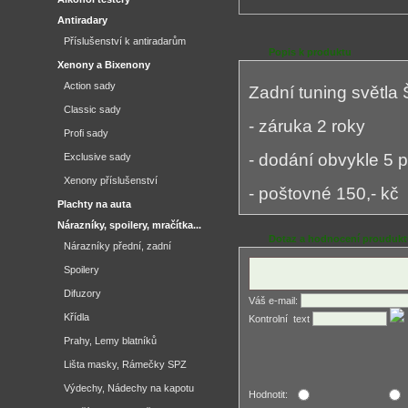
Antiradary
Příslušenství k antiradarům
Popis k produktu
Xenony a Bixenony
Action sady
Zadní tuning světla
Classic sady
- záruka 2 roky
Profi sady
- dodání obvykle 5 
Exclusive sady
Xenony příslušenství
- poštovné 150,- kč
Plachty na auta
Nárazníky, spoilery, mračítka...
Dotaz a hodnocení prouduk
Nárazníky přední, zadní
Spoilery
Difuzory
Váš e-mail:
Křídla
Kontrolní ­ text
Prahy, Lemy blatníků
Lišta masky, Rámečky SPZ
Výdechy, Nádechy na kapotu
Hodnotit: