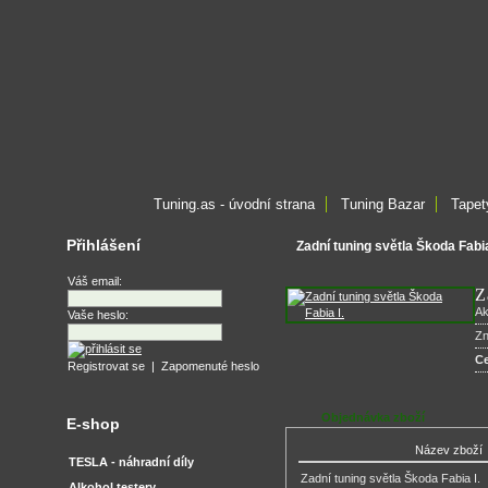
Tuning.as - úvodní strana
Tuning Bazar
Tapet
Přihlášení
Zadní tuning světla Škoda Fabia
Váš email:
Z
Ak
Vaše heslo:
Z
C
Registrovat se
|
Zapomenuté heslo
Objednávka zboží
E-shop
Název zboží
TESLA - náhradní díly
Zadní tuning světla Škoda Fabia I.
Alkohol testery