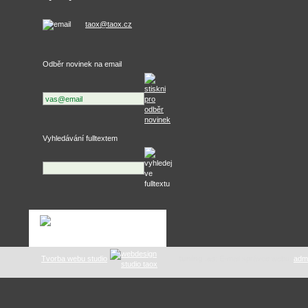
taox@taox.cz
Odběr novinek na email
Vyhledávání fulltextem
Tvorba webu studio
tuning .as
: E-mail správce webu:
adm