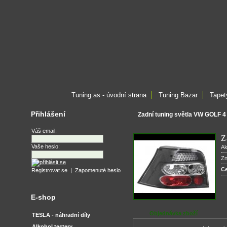
Tuning.as - úvodní strana
Tuning Bazar
Tapet
Přihlášení
Zadní tuning světla VW GOLF 
Váš email:
Z
Vaše heslo:
Ak
Z
C
Registrovat se
|
Zapomenuté heslo
E-shop
Objednávka zboží
TESLA - náhradní díly
Alkohol testery