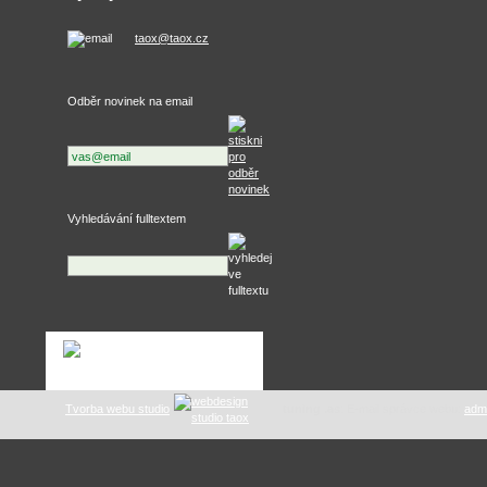
taox@taox.cz
Odběr novinek na email
Vyhledávání fulltextem
Tvorba webu studio
tuning .as
: E-mail správce webu:
adm