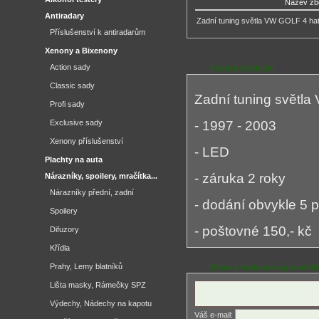
Název zb
Antiradary
Zadní tuning světla VW GOLF 4 ha
Příslušenství k antiradarům
Xenony a Bixenony
Action sady
Popis k produktu
Classic sady
Zadní tuning světl
Profi sady
Exclusive sady
- 1997 - 2003
Xenony příslušenství
- LED
Plachty na auta
- záruka 2 roky
Nárazníky, spoilery, mračítka...
Nárazníky přední, zadní
- dodání obvykle 5 
Spoilery
- poštovné 150,- kč
Difuzory
Křídla
Prahy, Lemy blatníků
Dotaz a hodnocení prouduk
Lišta masky, Rámečky SPZ
Výdechy, Nádechy na kapotu
Váš e-mail: