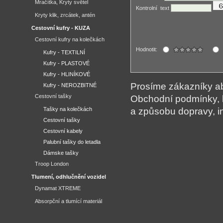
Mračítka, Kryty světel
Kontrolní ­ text
Kryty klik, zrcátek, antén
Cestovní kufry - KUZA
Cestovní kufry na kolečkách
Hodnotit:
Kufry - TEXTILNÍ
Kufry - PLASTOVÉ
Kufry - HLINÍKOVÉ
Prosíme zákazníky aby
Kufry - NEROZBITNÉ
Cestovní tašky
Obchodní podmínky, 
Tašky na kolečkách
a způsobu dopravy, i
Cestovní tašky
Cestovní kabely
Palubní tašky do letadla
Dámske tašky
Troop London
Tlumení, odhlučnění vozidel
Dynamat XTREME
Absorpční a tlumící materiál