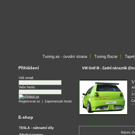
Tuning.as - úvodní strana
Tuning Bazar
Tapet
Přihlášení
VW Golf III - Zadní nárazník (De
Váš email:
V
Vaše heslo:
Ak
Z
C
Registrovat se
|
Zapomenuté heslo
E-shop
Objednávka zboží
TESLA - náhradní díly
Název zb
Alkohol testery