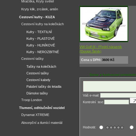
Mračítka, Kryty světel
Kryty klik, zrcátek, antén
Cestovní kufry - KUZA
Cestovní kufry na kolečkách
Kufry - TEXTILNÍ
Kufry - PLASTOVÉ
Kufry - HLINÍKOVÉ
VW Golf III - Přední nárazník
(Design Šimík)
Kufry - NEROZBITNÉ
Cestovní tašky
Cena s DPH:
3600 Kč
Tašky na kolečkách
Cestovní tašky
Dotaz a hodnocení prouduk
Cestovní kabely
Palubní tašky do letadla
Dámske tašky
Váš e-mail:
Troop London
Kontrolní ­ text
Tlumení, odhlučnění vozidel
Dynamat XTREME
Absorpční a tlumící materiál
Hodnotit: