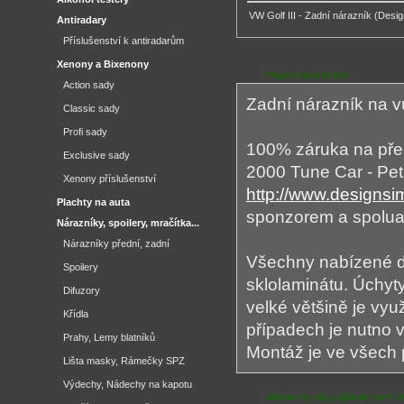
VW Golf III - Zadní nárazník (Desig
Antiradary
Příslušenství k antiradarům
Xenony a Bixenony
Popis k produktu
Action sady
Zadní nárazník na v
Classic sady
Profi sady
100% záruka na přes
Exclusive sady
2000 Tune Car - Petr
Xenony příslušenství
http://www.designs
Plachty na auta
sponzorem a spolu
Nárazníky, spoilery, mračítka...
Nárazníky přední, zadní
Všechny nabízené dí
Spoilery
sklolaminátu. Úchyty
Difuzory
velké většině je vy
Křídla
případech je nutno v
Prahy, Lemy blatníků
Montáž je ve všech
Lišta masky, Rámečky SPZ
Výdechy, Nádechy na kapotu
Mohlo by vás zajímat i toto z