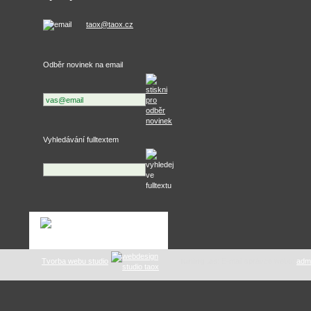
taox@taox.cz
Odběr novinek na email
Vyhledávání fulltextem
Tvorba webu studio
tuning .as
: E-mail správce webu:
adm