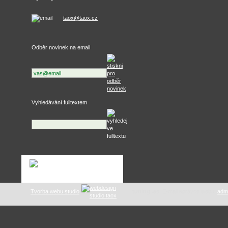
taox@taox.cz
Odběr novinek na email
Vyhledávání fulltextem
Tvorba webu studio
tuning .as
: E-mail správce webu:
adm