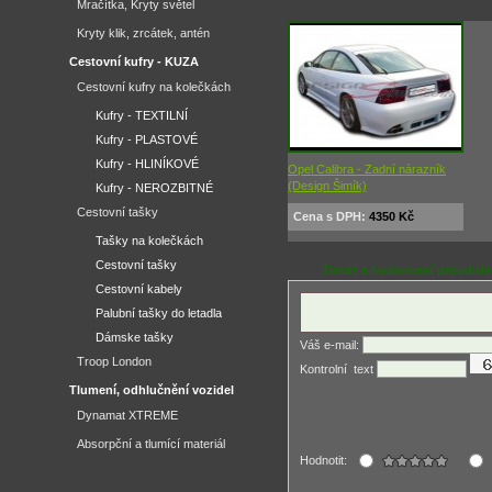
Mračítka, Kryty světel
Kryty klik, zrcátek, antén
Cestovní kufry - KUZA
Cestovní kufry na kolečkách
Kufry - TEXTILNÍ
Kufry - PLASTOVÉ
Kufry - HLINÍKOVÉ
Opel Calibra - Zadní nárazník
(Design Šimík)
Kufry - NEROZBITNÉ
Cestovní tašky
Cena s DPH:
4350 Kč
Tašky na kolečkách
Cestovní tašky
Dotaz a hodnocení prouduk
Cestovní kabely
Palubní tašky do letadla
Dámske tašky
Váš e-mail:
Troop London
Kontrolní ­ text
Tlumení, odhlučnění vozidel
Dynamat XTREME
Absorpční a tlumící materiál
Hodnotit: