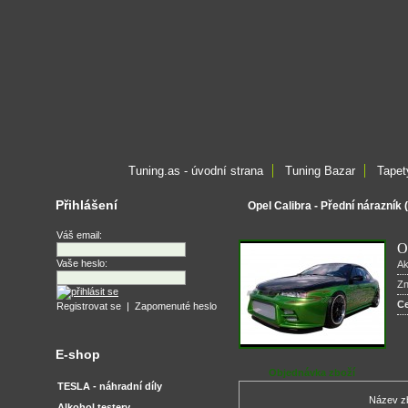
Tuning.as - úvodní strana
Tuning Bazar
Tapet
Přihlášení
Opel Calibra - Přední nárazník 
Váš email:
O
Vaše heslo:
Ak
Z
C
Registrovat se
|
Zapomenuté heslo
E-shop
Objednávka zboží
TESLA - náhradní díly
Název z
Alkohol testery