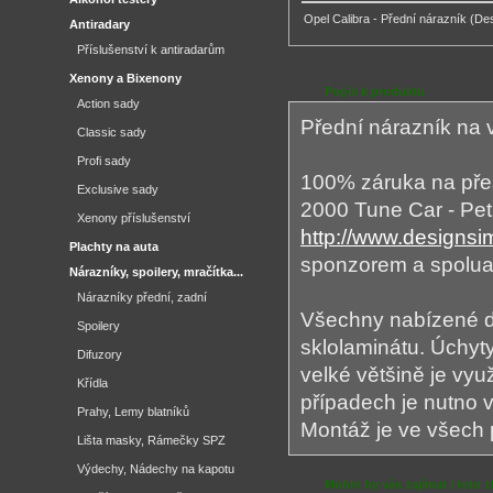
Opel Calibra - Přední nárazník (De
Antiradary
Příslušenství k antiradarům
Xenony a Bixenony
Popis k produktu
Action sady
Přední nárazník na 
Classic sady
Profi sady
100% záruka na přes
Exclusive sady
2000 Tune Car - Petr
Xenony příslušenství
http://www.designs
Plachty na auta
sponzorem a spolu
Nárazníky, spoilery, mračítka...
Nárazníky přední, zadní
Všechny nabízené dí
Spoilery
sklolaminátu. Úchyty
Difuzory
velké většině je vy
Křídla
případech je nutno v
Prahy, Lemy blatníků
Montáž je ve všech
Lišta masky, Rámečky SPZ
Výdechy, Nádechy na kapotu
Mohlo by vás zajímat i toto z