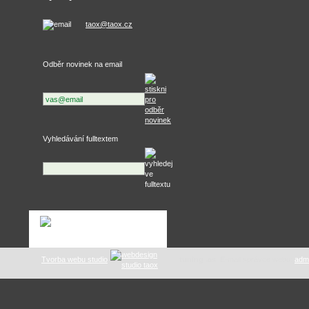
taox@taox.cz
Odběr novinek na email
Vyhledávání fulltextem
Tvorba webu studio
tuning .as
: E-mail správce webu:
adm