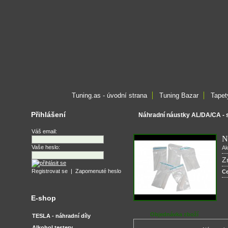
Tuning.as - úvodní strana
Tuning Bazar
Tapet
Přihlášení
Náhradní náustky AL/DA/CA -
Váš email:
N
Vaše heslo:
Ak
Z
Registrovat se
|
Zapomenuté heslo
C
E-shop
Objednávka zboží
TESLA - náhradní díly
Alkohol testery