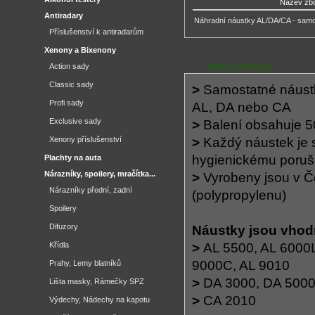
Název zb
Antiradary
Náhradní náustky AL/DA/CA - samo
Příslušenství k antiradarům
Xenony a Bixenony
Action sady
Popis k produktu
Classic sady
>
Samostatné náus
Profi sady
AL, DA nebo CA
Exclusive sady
>
Balení obsahuje 5
Xenony příslušenství
>
Každý náustek je 
hygienickému poruše
Plachty na auta
Nárazníky, spoilery, mračítka...
>
Vyrobeny jsou v Č
Nárazníky přední, zadní
(polypropylenu)
Spoilery
Difuzory
Náustky jsou vhodn
Křídla
>
AL 5500, AL 6000L
9000C, AL 9010
Prahy, Lemy blatníků
>
DA 3000, DA 5000
Lišta masky, Rámečky SPZ
>
CA 2010
Výdechy, Nádechy na kapotu