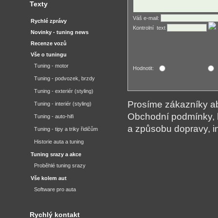
Texty
Váš e-mail:
Rychlé zprávy
Kontrolní ­ text
Novinky - tuning news
Recenze vozů
Vše o tuningu
Tuning - motor
Hodnotit:
Tuning - podvozek, brzdy
Tuning - exteriér (styling)
Prosíme zákazníky aby
Tuning - interiér (styling)
Obchodní podmínky, 
Tuning - auto-hifi
a způsobu dopravy, i
Tuning - tipy a triky řidičům
Historie auta a tuning
Tuning srazy a akce
Proběhlé tuning srazy
Vše kolem aut
Software pro auta
Rychlý kontakt