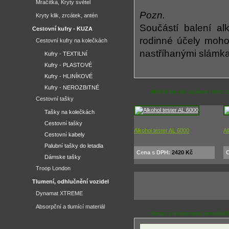
Mračítka, Kryty světel
Pozn.
Kryty klik, zrcátek, antén
Součástí balení alk
Cestovní kufry - KUZA
rodinné účely moho
Cestovní kufry na kolečkách
nastříhanými slámkam
Kufry - TEXTILNÍ
Kufry - PLASTOVÉ
Kufry - HLINÍKOVÉ
Kufry - NEROZBITNÉ
Mohlo by vás zajímat i toto z
Cestovní tašky
Tašky na kolečkách
Cestovní tašky
Alkohol tester AL 6000
Al
Cestovní kabely
Palubní tašky do letadla
Cena s DPH:
2420 Kč
C
Dámske tašky
Troop London
Tlumení, odhlučnění vozidel
Dynamat XTREME
Absorpční a tlumící materiál
Dotaz a hodnocení prouduk