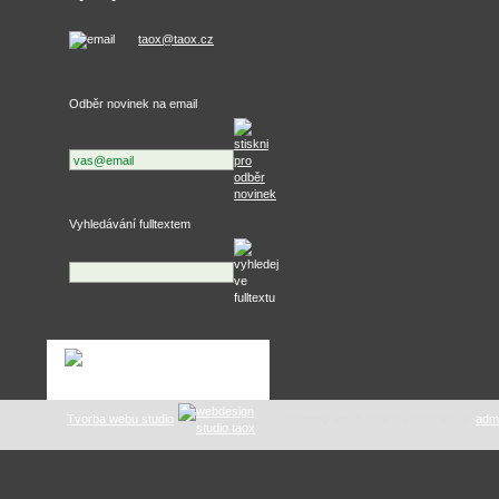
taox@taox.cz
Odběr novinek na email
Vyhledávání fulltextem
Tvorba webu studio
tuning .as
: E-mail správce webu:
adm