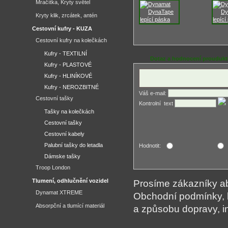
Mračítka, Kryty světel
Kryty klik, zrcátek, antén
Cestovní kufry - KUZA
Cestovní kufry na kolečkách
Kufry - TEXTILNÍ
Dotaz a hodnocení prouduk
Kufry - PLASTOVÉ
Kufry - HLINÍKOVÉ
Kufry - NEROZBITNÉ
Váš e-mail:
Cestovní tašky
Kontrolní ­ text
Tašky na kolečkách
Cestovní tašky
Cestovní kabely
Palubní tašky do letadla
Hodnotit:
Dámske tašky
Troop London
Tlumení, odhlučnění vozidel
Prosíme zákazníky aby
Dynamat XTREME
Obchodní podmínky, 
Absorpční a tlumící materiál
a způsobu dopravy, i