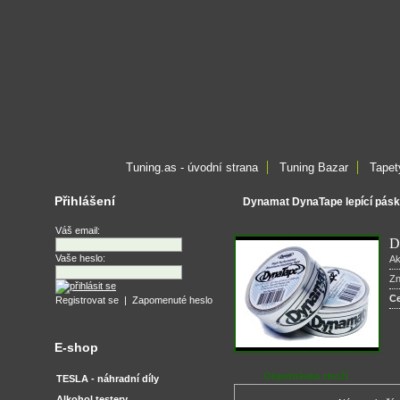
Tuning.as - úvodní strana
Tuning Bazar
Tapet
Přihlášení
Dynamat DynaTape lepící pás
Váš email:
D
Vaše heslo:
Ak
Zn
C
Registrovat se
|
Zapomenuté heslo
E-shop
Objednávka zboží
TESLA - náhradní díly
Alkohol testery