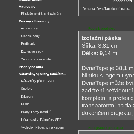
Název zboží
Antiradary
Dynamat DynaTape lepící páska
Příslušenství k antiradarům
Xenony a Bixenony
Action sady
Popis k produktu
Classic sady
Izolační páska
Profi sady
Šířka: 3,81 cm
Exclusive sady
Délka: 9,14 m
Xenony příslušenství
DynaTape je 38,1 m
Plachty na auta
Nárazníky, spoilery, mračítka...
hliníku s logem Dyn
Nárazníky přední, zadní
DynaTape může být 
Spoilery
zadržení nežádoucí 
Difuzory
kompletní a profesi
Křídla
transparentní na tlak
dokončení projektu 
Prahy, Lemy blatníků
Lišta masky, Rámečky SPZ
Výdechy, Nádechy na kapotu
Fotografie k produktu