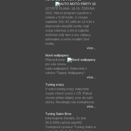
LETIŠTĚ PLANÁ- 18-19. ČERVNA
2011. Hlavní program vypukne v
sobotu v 9,30 hodin. U vstupu
zaplatíte 150,-Kč (děti do 12-ti let v
doprovodu dospělé osoby mají
vstup zdarma) a tím si zajistíte
možnost celý den a noc zábavy,
adrenalinu a večer kvalitní živé
hudby.
více...
Nové wallpapery
Připravili jsme
pro vás novou
sadu wallpaperů. Naleznete v
rubrice "Tapety Wallpapery"
více...
Tuning srazy
V sekci tuning srazy naleznete
rozpis všech srazů z CŘ. Pokud
chcete přidat nějaký sraz do naší
sbírky. Neváhejte nás kontaktovat.
více...
Tuning Salon Brno
Informujeme čtenáře, že dne
26.9.2009 začíná největší
Tuningová výstava "Tuning Salon a