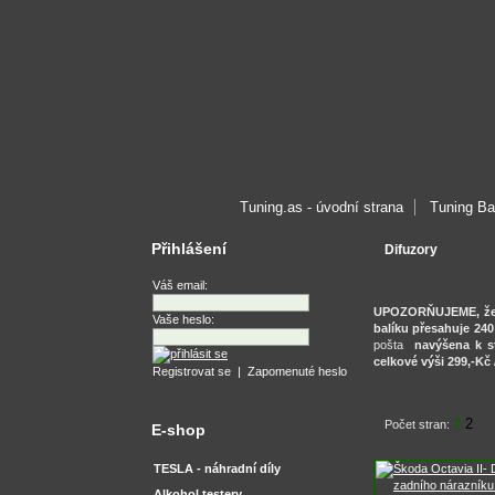
Tuning.as - úvodní strana
Tuning Ba
Přihlášení
Difuzory
Váš email:
UPOZORŇUJEME, že ce
Vaše heslo:
balíku přesahuje 240
pošta
navýšena k st
celkové výši 299,-Kč
Registrovat se
|
Zapomenuté heslo
1
2
Počet stran:
E-shop
TESLA - náhradní díly
Alkohol testery