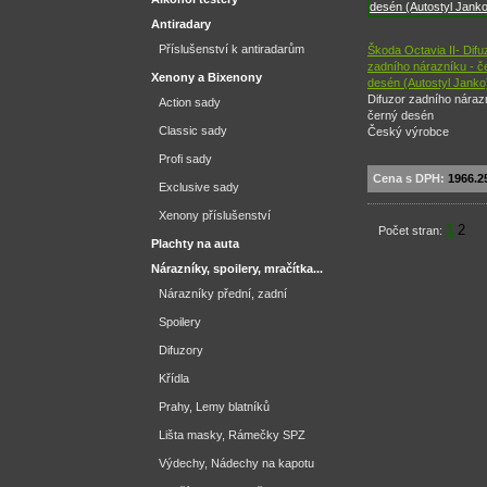
Antiradary
Příslušenství k antiradarům
Škoda Octavia II- Difu
zadního nárazníku - č
Xenony a Bixenony
desén (Autostyl Janko
Difuzor zadního náraz
Action sady
černý desén
Classic sady
Český výrobce
Profi sady
Cena s DPH:
1966.2
Exclusive sady
Xenony příslušenství
1
2
Počet stran:
Plachty na auta
Nárazníky, spoilery, mračítka...
Nárazníky přední, zadní
Spoilery
Difuzory
Křídla
Prahy, Lemy blatníků
Lišta masky, Rámečky SPZ
Výdechy, Nádechy na kapotu