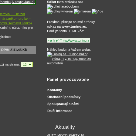
Sdílet tuto stránku na:
tavia II- Difuzor
nárazníku - pro lak -
Prosíme, přidejte na své stránky
ombi (Autostyl Janko)
odkaz na
www.tuning.as
.
 zadního nárazníku pro
Použijte tento HTML kód:
výrobce
Náhled kódu na Vašem webu:
s DPH:
2111.45 Kč
oží na stranu:
Panel provozovatele
Kontakty
Obchodní podmínky
Spolupracují s námi
Další informace
Aktuality
AUTO MOTO PÁRTY 16