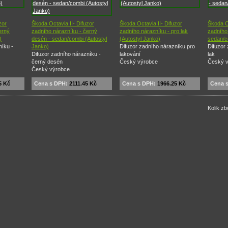
zor
Škoda Octavia II- Difuzor
Škoda Octavia II- Difuzor
Škoda Oc
erný
zadního nárazníku - černý
zadního nárazníku - pro lak
zadního 
)
desén - sedan/combi (Autostyl
(Autostyl Janko)
sedan/c
níku -
Janko)
Difuzor zadního nárazníku pro
Difuzor
Difuzor zadního nárazníku -
lakování
lak
černý desén
Český výrobce
Český 
Český výrobce
5 Kč
Cena s DPH:
2111.45 Kč
Cena s DPH:
1966.25 Kč
Cena 
Kolik zb