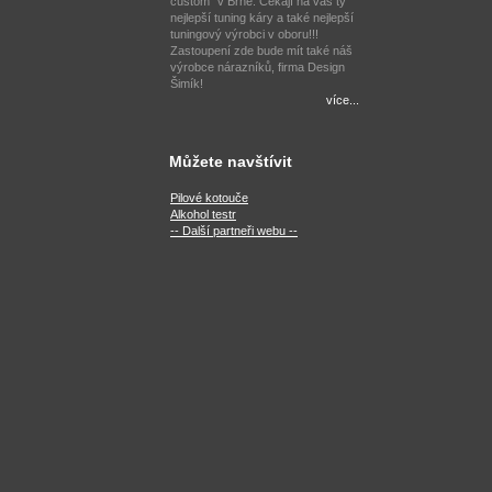
custom" v Brně. Čekají na vás ty
nejlepší tuning káry a také nejlepší
tuningový výrobci v oboru!!!
Zastoupení zde bude mít také náš
výrobce nárazníků, firma Design
Šimík!
více...
Můžete navštívit
Pilové kotouče
Alkohol testr
-- Další partneři webu --