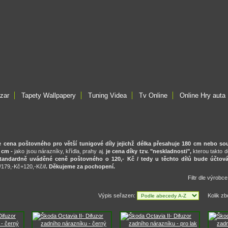
zar
Tapety Wallpapery
Tuning Videa
Tv Online
Online Hry auta
na poštovného pro větší tunigové díly jejichž délka přesahuje 180 cm nebo sou
 cm -
jako jsou nárazníky, křídla, prahy aj.
je cena díky tzv. "neskladnosti",
kterou takto 
andardně uváděné ceně poštovného o 120,- Kč / tedy u těchto dílů bude účtová
/179,-Kč+120,-Kč/
/
. Děkujeme za pochopení.
Filtr dle výrobc
Výpis seřazen:
Kolik zb