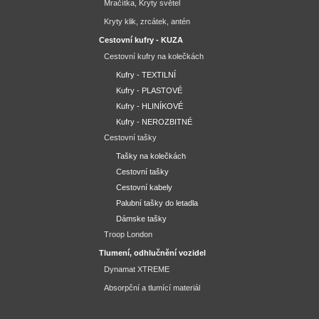
Mračítka, Kryty světel
Kryty klik, zrcátek, antén
Cestovní kufry - KUZA
Cestovní kufry na kolečkách
Kufry - TEXTILNÍ
Kufry - PLASTOVÉ
Kufry - HLINÍKOVÉ
Kufry - NEROZBITNÉ
Cestovní tašky
Tašky na kolečkách
Cestovní tašky
Cestovní kabely
Palubní tašky do letadla
Dámske tašky
Troop London
Tlumení, odhlučnění vozidel
Dynamat XTREME
Absorpční a tlumící materiál