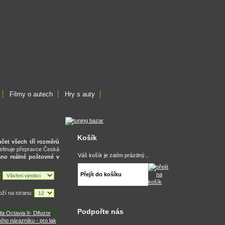
Filmy o autech
Hry s auty
Košík
čet všech tří rozměrů
definuje přepravce Česká
Váš košík je zatím prázdný...
no reálné poštovné v
Přejít do košíku
e:
oží na stranu:
Podpořte nás