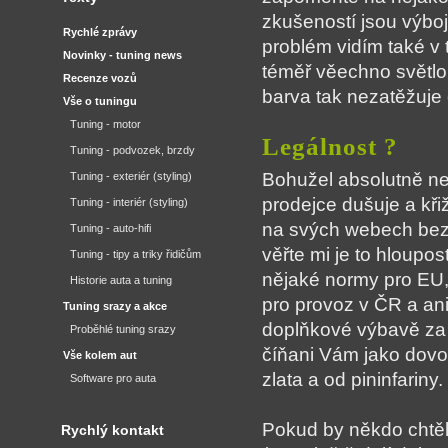
zkušeností jsou výboj
Rychlé zprávy
problém vidím také v 
Novinky - tuning news
téměř věechno světlo 
Recenze vozů
barva tak nezatěžuje 
Vše o tuningu
Tuning - motor
Legálnost ?
Tuning - podvozek, brzdy
Bohužel absolutně ne
Tuning - exteriér (styling)
prodejce dušuje a kři
Tuning - interiér (styling)
na svých webech bezos
Tuning - auto-hifi
věřte mi je to hloupos
Tuning - tipy a triky řidičům
nějaké normy pro EU, 
Historie auta a tuning
pro provoz v ČR a ani
Tuning srazy a akce
doplňkové výbavě za 
Proběhlé tuning srazy
číňani Vám jako dovoz
Vše kolem aut
zlata a od pininfariny.
Software pro auta
Pokud by někdo chtěl
Rychlý kontakt