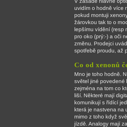
V zásadě hlavně optic
uvidím o hodně více n
pokud montuji xenony
žárovkou tak to o mo
lepšímu vídění (resp n
pro oko (prý:-) a oči
změnu. Prodejci uvádě
spotřebě proudu, až 
Co od xenonů č
Mno je toho hodně. N
světel jiné povedené k
zejména na tom co kt
liší. Některé mají digit
komunikují s řídící je
která je nastvena na 
mimo z toho když svět
jízdě. Analogy mají z