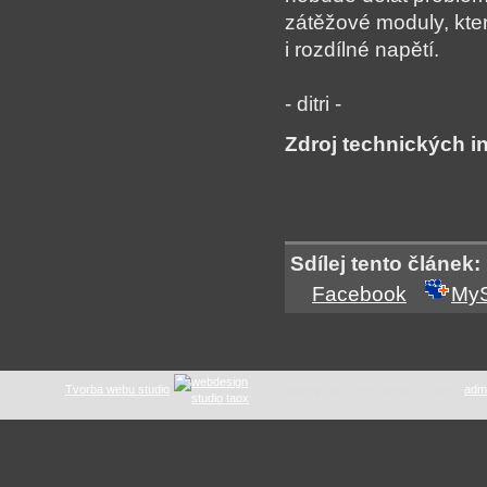
zátěžové moduly, kter
i rozdílné napětí.
- ditri -
Zdroj technických i
Sdílej tento článek:
Facebook
My
Tvorba webu studio
tuning .as
: E-mail správce webu:
adm