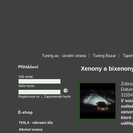
Tuning.as - úvodní strana
Tuning Bazar
Tapet
Přihlášení
Xenony a bixenony 
Váš email:
Zobra
Vaše heslo:
Datum
31554
Registrovat se
|
Zapomenuté heslo
V sou
světe
xenon
E-shop
které 
TESLA - náhradní díly
uděle
Alkohol testery