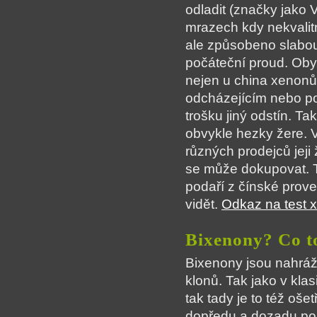
odladit (značky jako 
mrazech kdy nekvalitně
ale způsobeno slabou
počáteční proud. Obyv
nejen u china xenonů, 
odcházejícím nebo po
trošku jiný odstín. T
obvykle hezky žere. V
různých prodejců jeji 
se může dokupovat. To
podaří z čínské prove
vidět.
Odkaz na test 
Bixenony? Co t
Bixenony jsou nahráž
klonů. Tak jako v kla
tak tady je to též oše
dopředu a dozadu po