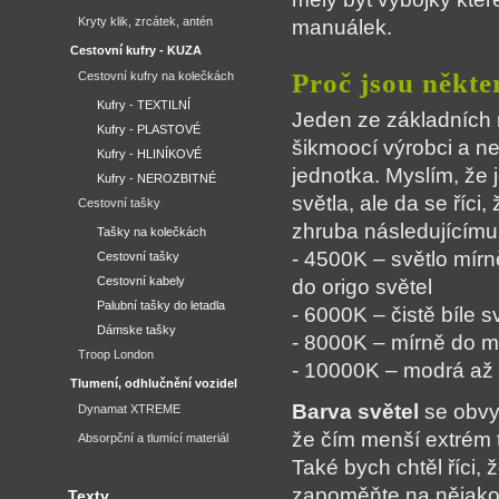
Kryty klik, zrcátek, antén
manuálek.
Cestovní kufry - KUZA
Proč jsou někte
Cestovní kufry na kolečkách
Kufry - TEXTILNÍ
Jeden ze základních r
Kufry - PLASTOVÉ
šikmoocí výrobci a ne
Kufry - HLINÍKOVÉ
jednotka. Myslím, že 
Kufry - NEROZBITNÉ
světla, ale da se říc
Cestovní tašky
zhruba následujícímu
Tašky na kolečkách
- 4500K – světlo mírn
Cestovní tašky
Cestovní kabely
do origo světel
Palubní tašky do letadla
- 6000K – čistě bíle s
Dámske tašky
- 8000K – mírně do 
Troop London
- 10000K – modrá až 
Tlumení, odhlučnění vozidel
Barva světel
se obvyk
Dynamat XTREME
že čím menší extrém
Absorpční a tlumící materiál
Také bych chtěl říci, 
zapoměňte na nějakou
Texty