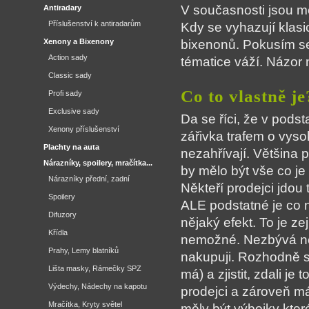
V současnosti jsou m
Antiradary
Příslušenství k antiradarům
Kdy se vyhazují klas
Xenony a Bixenony
bixenonů. Pokusím se
Action sady
tématice váží. Názor n
Classic sady
Co to vlastně je
Profi sady
Exclusive sady
Da se říci, že v pods
Xenony příslušenství
zářivka trafem o vyso
Plachty na auta
nezahřívají. Většina 
Nárazníky, spoilery, mračítka...
by mělo být vše co je
Nárazníky přední, zadní
Někteří prodejci jdou 
Spoilery
ALE podstatné je co n
Difuzory
nějaký efekt. To je ze
Křídla
nemožné. Nezbývá než
Prahy, Lemy blatníků
nakupuji. Rozhodně se
Lišta masky, Rámečky SPZ
má) a zjistit, zdali j
Výdechy, Nádechy na kapotu
prodejci a zároveň má
Mračítka, Kryty světel
měly být výbojky které