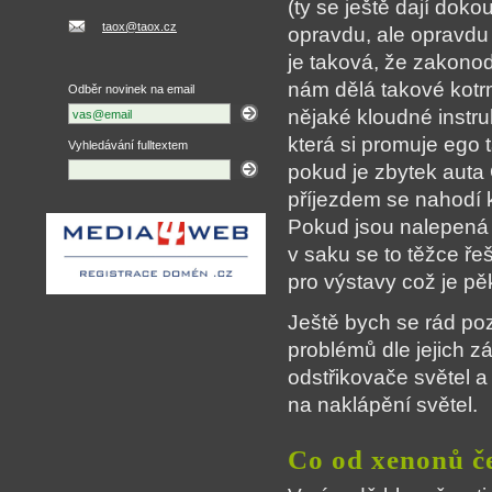
(ty se ještě dají dokou
taox@taox.cz
opravdu, ale opravdu 
je taková, že zakonod
nám dělá takové kotr
Odběr novinek na email
nějaké kloudné instru
která si promuje ego 
Vyhledávání fulltextem
pokud je zbytek auta 
příjezdem se nahodí k
Pokud jsou nalepená s
v saku se to těžce ře
pro výstavy což je pě
Ještě bych se rád po
problémů dle jejich 
odstřikovače světel 
na naklápění světel.
Co od xenonů č