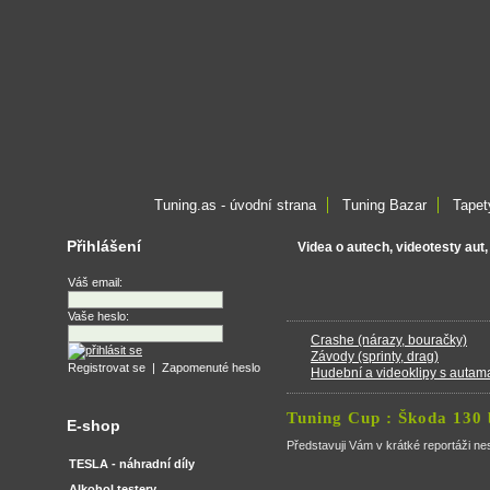
Tuning.as - úvodní strana
Tuning Bazar
Tapet
Přihlášení
Videa o autech, videotesty aut,
Váš email:
Vaše heslo:
Crashe (nárazy, bouračky)
Závody (sprinty, drag)
Registrovat se
|
Zapomenuté heslo
Hudební a videoklipy s autam
Tuning Cup : Škoda 13
E-shop
Představuji Vám v krátké reportáži n
TESLA - náhradní díly
Alkohol testery