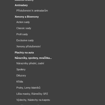
Antiradary
Příslušenství k antiradarům
Xenony a Bixenony
Action sady
Classic sady
Profi sady
Exclusive sady
Xenony příslušenství
Plachty na auta
Nárazníky, spoilery, mračítka...
Nárazníky přední, zadní
Spoilery
Difuzory
Křídla
Prahy, Lemy blatníků
Lišta masky, Rámečky SPZ
Výdechy, Nádechy na kapotu