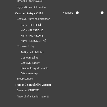
Mračítka, Kryty světel
Kryty klik, zrcátek, antén
Hodnotit:
Cestovní kufry - KUZA
Cestovní kufry na kolečkách
Kufry - TEXTILNÍ
Kufry - PLASTOVÉ
Kufry - HLINÍKOVÉ
Kufry - NEROZBITNÉ
Cestovní tašky
Tašky na kolečkách
Cestovní tašky
Cestovní kabely
Palubní tašky do letadla
Dámske tašky
Troop London
Tlumení, odhlučnění vozidel
Dynamat XTREME
Absorpční a tlumící materiál