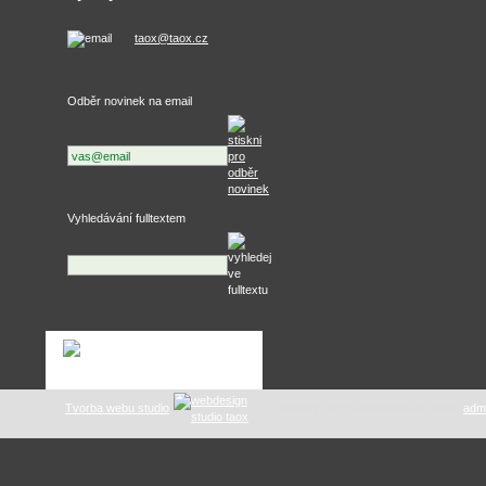
taox@taox.cz
Odběr novinek na email
Vyhledávání fulltextem
Tvorba webu studio
tuning .as
: E-mail správce webu:
adm