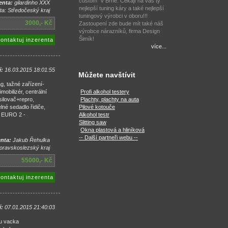
custom" v Brně. Čekají na vás ty
enta:
gilardinho XXX
nejlepší tuning káry a také nejlepší
ita: Středočeský kraj
tuningový výrobci v oboru!!!
3000,- Kč
Zastoupení zde bude mít také náš
výrobce nárazníků, firma Design
Šimík!
ontaktuj inzerenta
více...
í:
16.03.2015 18:01:55
Můžete navštívit
g, tažné zařízení-
mobilizér, centrální
Profi alkohol testery
ilovač+repro,
Plachty, plachty na auta
né sedadlo řidiče,
Pilové kotouče
a EURO 2 -
Alkohol testr
Slitting saw
Okna plastová a hliníková
-- Další partneři webu --
nta:
Jakub Řehulka
Moravskoslezský kraj
55000,- Kč
ontaktuj inzerenta
í:
07.01.2015 21:40:03
ru vacka