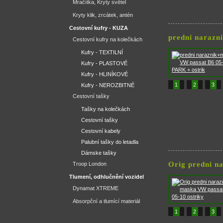
Mračítka, Kryty světel
Kryty klik, zrcátek, antén
Cestovní kufry - KUZA
predni narazn
Cestovní kufry na kolečkách
Kufry - TEXTILNÍ
Kufry - PLASTOVÉ
Kufry - HLINÍKOVÉ
1
2
3
Kufry - NEROZBITNÉ
Cestovní tašky
Tašky na kolečkách
Cestovní tašky
Cestovní kabely
Palubní tašky do letadla
Dámske tašky
Orig predni n
Troop London
Tlumení, odhlučnění vozidel
Dynamat XTREME
Absorpční a tlumící materiál
1
2
3