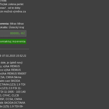
u kola
is)lak zelena perlet
tav! . od te doby
ecin možná výměna za
erenta:
Miras Miras
okalita: Ústecký kraj
80000,- Kč
ontaktuj inzerenta
í:
07.01.2015 15:52:21
dole, je úplně nový
uky, výfuk REMUS
occo výfuk REMUS
n výfuk REMUS 956007
CCSA, CMXA Sikma
zadni cast SKODA
CTAVIA (1Z3) 1.9 TDI
(1Z3) 2.0 FSI 11-
DI 11-2005 - 103 140
KD, CFHC, CLCB
, BSF, CCSA, CMXA
ombík SKODA OCTAVIA
 (1Z5) 1.9 TDI 09-