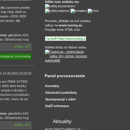
Sdílet tuto stránku na:
dily karoserie predek
 holy Holy 3000 se
0 maska +2000-3000
i i praha. dily
Prosíme, přidejte na své stránky
odkaz na
www.tuning.as
.
Použijte tento HTML kód:
enta:
gilardinho XXX
ta: Středočeský kraj
2500,- Kč
Náhled kódu na Vašem webu:
ontaktuj inzerenta
í:
12.05.2015 23:23:32
Panel provozovatele
 .je pro PARK SYTEM
m 3000 dolni mrizky
Kontakty
 uchyty a drzaky v
Obchodní podmínky
moznost vyzvednuti i
e toto .mazu az po
Spolupracují s námi
Další informace
enta:
gilardinho XXX
ta: Středočeský kraj
Aktuality
2500,- Kč
AUTO MOTO PÁRTY 16