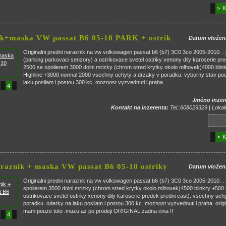
> K
ik+maska VW passat B6 05-10 PARK + ostrik
Datum vložen
Originalni predni naraznik na vw volkswagen passat b6 (b7) 3C0 3co 2005-2010. 
(parking parkovaci senzory) a ostrikovace svetel ostriky xenony dily karoserie pre
2500 se spoilerem 3000 dolni mrizky (chrom stred krytky okolo mlhovek)4000 bli
Highline +3000 normal 2000 vsechny uchyty a drzaky v poradku. vyborny stav po
laku.posilam i postou 300 kc. moznost vyzvednuti i praha.
4
Jméno inzer
Kontakt na inzerenta:
Tel.:608029329 | Lokali
> K
araznik + maska VW passat B6 05-10 ostriky
Datum vložen
Originalni predni naraznik na vw volkswagen passat b6 (b7) 3C0 3co 2005-2010. .
spoilerem 3500 dolni mrizky (chrom stred krytky okolo mlhovek)4500 blinkry +50
ostrikovace svetel ostriky xenony dily karoserie predek predni cast). vsechny uch
poradku. oderky na laku posilam i postou 300 kc. moznost vyzvednuti i praha. orig
mam pouze toto .mazu az po prodeji ORIGINAL zadna cina !!
4