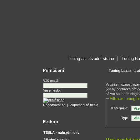
Tuning.as - úvodní strana
Tuning Ba
Přihlášení
Tuning bazar - au
Váš email:
Využijte možnost inze
(Že by poptávka převyš
Vaše heslo:
názvu sekce "tuning ba
Filtrace tuning b
Registrovat se
|
Zapomenuté heslo
Kategorie:
Typ:
E-shop
TESLA - náhradní díly
Org predni na
Alkohol testery