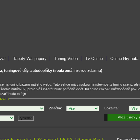
zar
Tapety Wallpapery
Tuning Videa
Tv Online
Online Hry auta
ta, tuningové díly, autodoplňky (soukromá inzerce zdarma)
rce na
tuning bazaru
našeho webu. Tato sekce má vysokou návštěvnost z tuning scény, ale 
ovala nabídku?) proto Váš inzerát bude patřičně vidět. Inzerujte cokoliv, každopádně poku
zar" bude to fajn.
azaru
Značka:
Lokalita:
Vložit nový 
raznik+maska VW passat b6 05-10 neni Park
Datum vložen