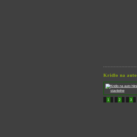
Kridlo na auto
1
2
3