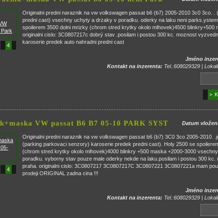
Originalni predni naraznik na vw volkswagen passat b6 (b7) 2005-2010 3c0 3co. . (
predni cast) vsechny uchyty a drzaky v poradku. oderky na laku neni parks.ystem
spoilerem 3500 dolni mrizky (chrom stred krytky okolo mlhovek)4500 blinkry+50
originalni cislo: 3C0807217c dobrý stav .posilam i postou 300 kc. moznost vyzvednut
karoserie predek auto nahradni predni cast
4
Jméno inzer
Kontakt na inzerenta:
Tel.:608029329 | Lokali
> K
nik+maska VW passat B6 B7 05-10 PARK SYST
Datum vložen
Originalni predni naraznik na vw volkswagen passat b6 (b7) 3C0 3co 2005-2010.
(parking parkovaci senzory) karoserie predek predni cast). Holy 2500 se spoilere
(chrom stred krytky okolo mlhovek)4000 blinkry +500 maska +2000-3000 vsechny
poradku. vyborny stav pouze male oderky nekde na laku.posilam i postou 300 kc. 
praha. originalni cislo: 3C0807217 3C0807217C 3C0807221 3C0807221a mam pouz
4
prodeji ORIGINAL zadna cina !!!
Jméno inzer
Kontakt na inzerenta:
Tel.:608029329 | Lokali