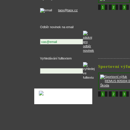
1
2
3
taox@taox.cz
Odběr novinek na email
Vyhledávání fulltextem
Sportovní výf
1
2
3