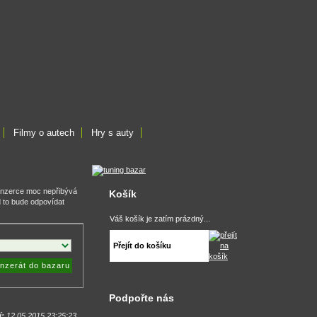
Filmy o autech
Hry s auty
inzerce moc nepřibývá
Košík
d to bude odpovídat
Váš košík je zatím prázdný...
Přejít do košíku
inzerát do bazaru
Podpořte nás
í:
12.05.2015 23:25:23