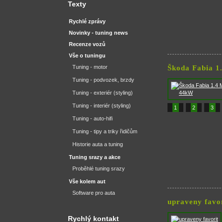
Texty
Rychlé zprávy
Novinky - tuning news
Recenze vozů
Vše o tuningu
Tuning - motor
Škoda Fabia 
Tuning - podvozek, brzdy
Tuning - exteriér (styling)
Tuning - interiér (styling)
1
2
3
Tuning - auto-hifi
Tuning - tipy a triky řidičům
Historie auta a tuning
Tuning srazy a akce
Proběhlé tuning srazy
Vše kolem aut
Software pro auta
upraveny favo
Rychlý kontakt