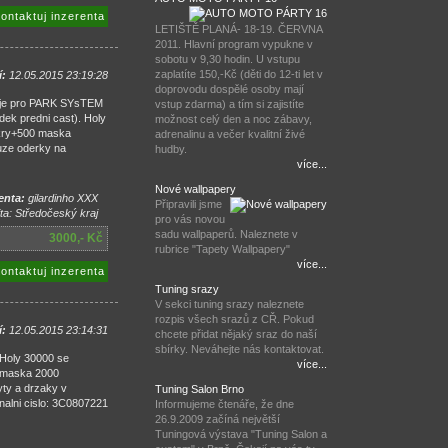
ontaktuj inzerenta
LETIŠTĚ PLANÁ- 18-19. ČERVNA
2011. Hlavní program vypukne v
sobotu v 9,30 hodin. U vstupu
zaplatíte 150,-Kč (děti do 12-ti let v
í:
12.05.2015 23:19:28
doprovodu dospělé osoby mají
. je pro PARK SYsTEM
vstup zdarma) a tím si zajistíte
dek predni cast). Holy
možnost celý den a noc zábavy,
nkry+500 maska
adrenalinu a večer kvalitní živé
uze oderky na
hudby.
více...
Nové wallpapery
enta:
gilardinho XXX
Připravili jsme
ta: Středočeský kraj
pro vás novou
sadu wallpaperů. Naleznete v
3000,- Kč
rubrice "Tapety Wallpapery"
více...
ontaktuj inzerenta
Tuning srazy
V sekci tuning srazy naleznete
rozpis všech srazů z CŘ. Pokud
í:
12.05.2015 23:14:31
chcete přidat nějaký sraz do naší
sbírky. Neváhejte nás kontaktovat.
 Holy 30000 se
více...
0 maska 2000
yty a drzaky v
Tuning Salon Brno
inalni cislo: 3C0807221
Informujeme čtenáře, že dne
26.9.2009 začíná největší
Tuningová výstava "Tuning Salon a