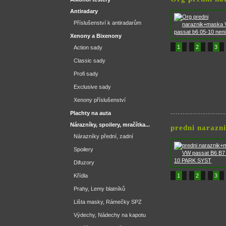
Antiradary
Příslušenství k antiradarům
Xenony a Bixenony
1
2
3
Action sady
Classic sady
Profi sady
Exclusive sady
Xenony příslušenství
Plachty na auta
Nárazníky, spoilery, mračítka...
predni naraz
Nárazníky přední, zadní
Spoilery
Difuzory
Křídla
1
2
3
Prahy, Lemy blatníků
Lišta masky, Rámečky SPZ
Výdechy, Nádechy na kapotu