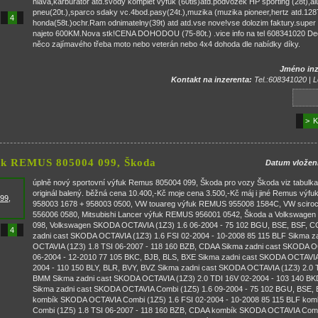
hlava,karburator atd.svody komplet vyfuk (60tis)atd.podvozek HP sporting (28t),al
pneu(20t.),sparco sdaky vc.4bod.pasy(24t.),muzika (muzika pioneer,hertz atd.128T
4
honda(58t.)ochr.Ram odnimatelny(39t) atd atd.vse nove!vse dolozim faktury.super s
najeto 600KM.Nova stk!CENA DOHODOU (75-80t.) .vice info na tel 608341020 D
něco zajímavého třeba moto nebo veterán nebo 4x4 dohoda dle nabídky díky.
Jméno inz
Kontakt na inzerenta:
Tel.:608341020 | L
> K
uk REMUS 805004 099, Škoda
Datum vložen
úplně nový sportovní výfuk Remus 805004 099, Škoda pro vozy Škoda viz tabulka 
originál balený. běžná cena 10.400,-Kč moje cena 3.500,-Kč máj i jiné Remus výf
958003 1678 + 958003 0500, VW touareg výfuk REMUS 955008 1584C, VW scir
556006 0580, Mitsubishi Lancer výfuk REMUS 956001 0542, Škoda a Volkswage
098, Volkswagen SKODA OCTAVIA (1Z3) 1.6 06-2004 - 75 102 BGU, BSE, BSF, 
4
zadni cast SKODA OCTAVIA (1Z3) 1.6 FSI 02-2004 - 10-2008 85 115 BLF Sikma 
OCTAVIA (1Z3) 1.8 TSI 06-2007 - 118 160 BZB, CDAA Sikma zadni cast SKODA O
06-2004 - 12-2010 77 105 BKC, BJB, BLS, BXE Sikma zadni cast SKODA OCTAVIA 
2004 - 110 150 BLY, BLR, BVY, BVZ Sikma zadni cast SKODA OCTAVIA (1Z3) 2.0 T
BMM Sikma zadni cast SKODA OCTAVIA (1Z3) 2.0 TDI 16V 02-2004 - 103 140 B
Sikma zadni cast SKODA OCTAVIA Combi (1Z5) 1.6 09-2004 - 75 102 BGU, BSE
kombík SKODA OCTAVIA Combi (1Z5) 1.6 FSI 02-2004 - 10-2008 85 115 BLF k
Combi (1Z5) 1.8 TSI 06-2007 - 118 160 BZB, CDAA kombík SKODA OCTAVIA Combi