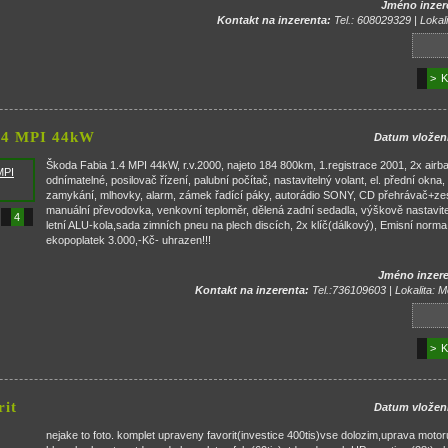
Jméno inzer
Kontakt na inzerenta:
Tel.: 608029329 | Lokal
> K
1.4 MPI 44kW
Datum vložen
Škoda Fabia 1.4 MPI 44kW, r.v.2000, najeto 184 800km, 1.registrace 2001, 2x airba
odnímatelné, posilovač řízení, palubní počítač, nastavitelný volant, el. přední okna, i
zamykání, mlhovky, alarm, zámek řadící páky, autorádio SONY, CD přehrávač+zes
manuální převodovka, venkovní teploměr, dělená zadní sedadla, výškově nastavitel
4
letní ALU-kola,sada zimních pneu na plech discích, 2x klíč(dálkový), Emisní norm
ekopoplatek 3.000,-Kč- uhrazen!!!
Jméno inzere
Kontakt na inzerenta:
Tel.:736109603 | Lokalita: 
> K
rit
Datum vložen
nejake to foto. komplet upraveny favorit(investice 400tis)vse dolozim,uprava moto