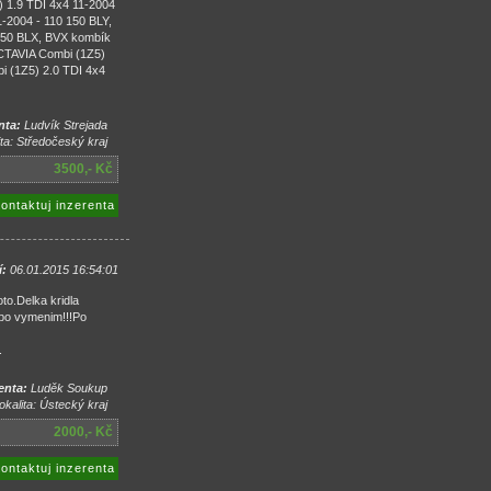
 1.9 TDI 4x4 11-2004
-2004 - 110 150 BLY,
150 BLX, BVX kombík
TAVIA Combi (1Z5)
 (1Z5) 2.0 TDI 4x4
nta:
Ludvík Strejada
ta: Středočeský kraj
3500,- Kč
ontaktuj inzerenta
í:
06.01.2015 16:54:01
oto.Delka kridla
bo vymenim!!!Po
.
enta:
Luděk Soukup
kalita: Ústecký kraj
2000,- Kč
ontaktuj inzerenta