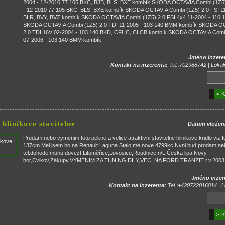
2004 - 12-2010 77 105 BKC, BJB, BLS, BXE kombík SKODA OCTAVIA Combi (1Z5)
- 12-2010 77 105 BKC, BLS, BXE kombík SKODA OCTAVIA Combi (1Z5) 2.0 FSI 11
BLR, BVY, BVZ kombík SKODA OCTAVIA Combi (1Z5) 2.0 FSI 4x4 11-2004 - 110 
SKODA OCTAVIA Combi (1Z5) 2.0 TDI 11-2005 - 103 140 BMM kombík SKODA OC
2.0 TDI 16V 02-2004 - 103 140 BKD, CFHC, CLCB kombík SKODA OCTAVIA Combi
07-2006 - 103 140 BMM kombík
Jméno inzere
Kontakt na inzerenta:
Tel.:702988742 | Lokali
> K
 hlinikove stavitelne
Datum vložen
Prodam nebo vymenim toto pekne a velice atraktivni stavitelne hlinikove kridlo viz f
137cm.Mel jsem ho na Renault Laguna.Stalo me nove 4799kc.Nyni bud prodam ne
tel.dohode muhu dovezt:Litoměřice,Lovosice,Roudnice n/L,Česka lipa,Novy
bor,Cvikov,Zákupy.VYMENIM ZA TUNING DILY,VECI NA FORD TRANZIT r.v.2003
Jméno inzer
Kontakt na inzerenta:
Tel.:+420722016814 | Lo
> K