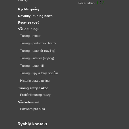
1
3
2
Počet stran:
Rychlé zprávy
Novinky - tuning news
Recenze vozů
Vše o tuningu
Tuning - motor
Tuning - podvozek, brzdy
Tuning - exteriér (styling)
Tuning - interiér (styling)
Tuning - auto-hifi
Tuning - tipy a triky řidičům
Historie auta a tuning
Tuning srazy a akce
Proběhlé tuning srazy
Vše kolem aut
Software pro auta
Rychlý kontakt