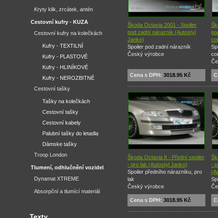
Kryty klik, zrcátek, antén
Cestovní kufry - KUZA
Škoda Octavia 2001 - Spoiler
Šk
pod zadní nárazník (Autostyl
po
Cestovní kufry na kolečkách
Janko)
co
Kufry - TEXTILNÍ
Spoiler pod zadní nárazník
Sp
Český výrobce
co
Kufry - PLASTOVÉ
Če
Kufry - HLINÍKOVÉ
Cena s DPH:
3018.95 Kč
C
Kufry - NEROZBITNÉ
Cestovní tašky
Tašky na kolečkách
Cestovní tašky
Cestovní kabely
Palubní tašky do letadla
Dámske tašky
Troop London
Škoda Octavia II - Přední spoiler
Šk
- pro lak (Autostyl Janko)
- p
Tlumení, odhlučnění vozidel
Spoiler předního nárazníku, pro
(A
Dynamat XTREME
lak
Sp
Český výrobce
Če
Absorpční a tlumící materiál
Cena s DPH:
3018.95 Kč
C
Texty