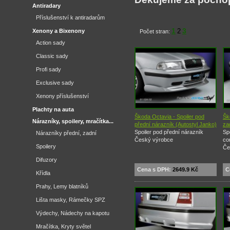
Antiradary
Příslušenství k antiradarům
1
3
2
Xenony a Bixenony
Počet stran:
Action sady
Classic sady
Profi sady
Exclusive sady
Xenony příslušenství
Plachty na auta
Škoda Octavia - Spoiler pod
Šk
Nárazníky, spoilery, mračítka...
přední nárazník (Autostyl Janko)
za
Spoiler pod přední nárazník
Sp
Nárazníky přední, zadní
Český výrobce
co
Spoilery
Če
Difuzory
Cena s DPH:
2649.9 Kč
C
Křídla
Prahy, Lemy blatníků
Lišta masky, Rámečky SPZ
Výdechy, Nádechy na kapotu
Mračítka, Kryty světel