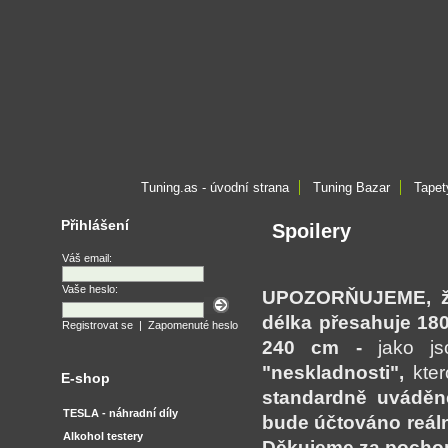
Tuning.as - úvodní strana
Tuning Bazar
Tapet
Přihlášení
Spoilery
Váš email:
Vaše heslo:
UPOZORŇUJEME, že 
délka přesahuje 18
Registrovat se
|
Zapomenuté heslo
240 cm -
jako jso
"neskladnosti",
kte
E-shop
standardně uváděné
TESLA - náhradní díly
bude účtováno reál
Alkohol testery
Děkujeme za pochop