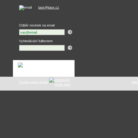
taox@taox.cz
Odběr novinek na email
Vyhledávání fulltextem
Tvorba webu studio
tuning .as
: E-mail správce webu:
adm