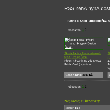
RSS nenĂ­ nynĂ­ dos
Tuning E-Shop - autodoplňky, n
1
2
Počet stran:
Škoda Fabia - Přední nárazník
Šk
typ A (Design Šimík)
(
Přední nárazník na vůz Škoda
Z
Fabia. Český výrobce
F
v
Cena s DPH:
3600 Kč
1
2
Počet stran:
Nejnovější inzeráty
Spoiler Ibiza