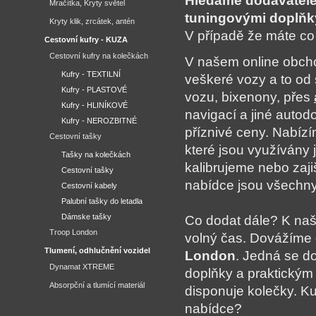
Hledáme dodavatele
Mračítka, Kryty světel
tuningovými doplňk
Kryty klik, zrcátek, antén
V případě že máte co 
Cestovní kufry - KUZA
Cestovní kufry na kolečkách
V našem online obch
Kufry - TEXTILNÍ
veškeré vozy a to od 
Kufry - PLASTOVÉ
vozu, bixenony, přes
Kufry - HLINÍKOVÉ
navigací a jiné autod
Kufry - NEROZBITNÉ
příznivé ceny. Nabíz
Cestovní tašky
které jsou využívány j
Tašky na kolečkách
kalibrujeme nebo zaji
Cestovní tašky
nabídce jsou všechn
Cestovní kabely
Palubní tašky do letadla
Dámske tašky
Co dodat dále? K naš
Troop London
volný čas. Dovážím
Tlumení, odhlučnění vozidel
London
. Jedná se do
Dynamat XTREME
doplňky a praktický
Absorpční a tlumící materiál
disponuje kolečky. Ku
nabídce?