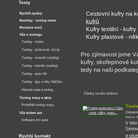
Texty
Cestovní kufry na k
Rychlé zprávy
kufrů
Novinky - tuning news
Recenze vozů
Kufry textilní - kuf
Vše o tuningu
Kufry plastové - ně
Tuning - motor
Tuning - podvozek, brzdy
Pro zjímavost jsme Vá
Tuning - exteriér (styling)
kufry, skořepinové ku
Tuning - interiér (styling)
tedy na naši podkateg
Tuning - auto-hifi
Tuning - tipy a triky řidičům
Historie auta a tuning
Články na této stránce
Tuning srazy a akce
Proběhlé tuning srazy
Tunin
Zobraze
Vše kolem aut
Datum: 
Software pro auta
V této
Sério
» více.
Rychlý kontakt