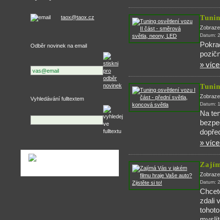
Tunin
taox@taox.cz
Zobraze
Datum: 
Pokra
Odběr novinek na email
pozičn
» více.
Tunin
Zobraze
Vyhledávání fulltextem
Datum: 
Na ten
bezpeč
dopřed
» více.
Zajím
Zobraze
Datum: 
Chcete
zdali 
tohoto
myslít