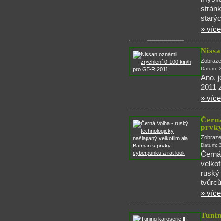
strán
starýc
» více.
Nissa
Zobraze
Datum: 
Ano, j
2011 z
» více.
Černá
prvky
Zobraze
Datum: 
Černá 
velkof
ruský
tvůrců
» více.
Tunin