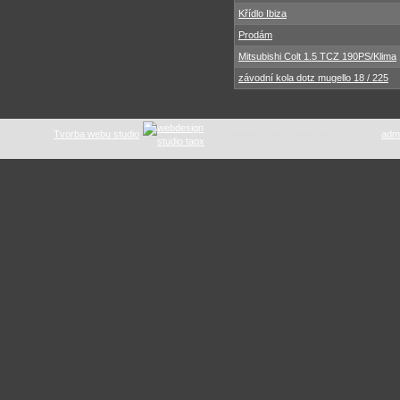
Křídlo Ibiza
Prodám
Mitsubishi Colt 1.5 TCZ 190PS/Klima
závodní kola dotz mugello 18 / 225
Tvorba webu studio
tuning .as
: E-mail správce webu:
adm