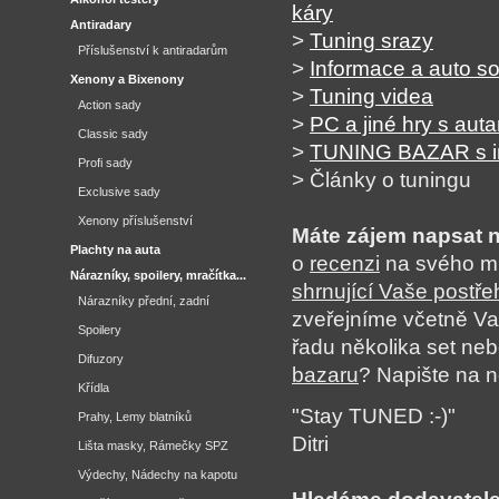
káry
Antiradary
>
Tuning srazy
Příslušenství k antiradarům
>
Informace a auto so
Xenony a Bixenony
>
Tuning videa
Action sady
>
PC a jiné hry s aut
Classic sady
>
TUNING BAZAR s inz
Profi sady
> Články o tuningu
Exclusive sady
Xenony příslušenství
Máte zájem napsat n
Plachty na auta
o
recenzi
na svého mi
Nárazníky, spoilery, mračítka...
shrnující Vaše postře
Nárazníky přední, zadní
zveřejníme včetně Va
Spoilery
řadu několika set ne
Difuzory
bazaru
? Napište na n
Křídla
"Stay TUNED :-)"
Prahy, Lemy blatníků
Ditri
Lišta masky, Rámečky SPZ
Výdechy, Nádechy na kapotu