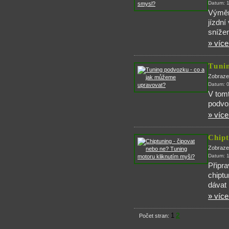
Datum: 
Výměno
jízdní
snížen
» více.
Tuni
Zobraze
Datum: 
V tomt
podvoz
» více.
Chipt
Zobraze
Datum: 
Připra
chiptu
dávat 
» více.
2
1
Počet stran: