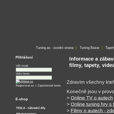
Tuning.as - úvodní strana
Tuning Bazar
Tapet
Přihlášení
Informace a zábava
filmy, tapety, vide
Váš email:
Vaše heslo:
Zdravím všechny kteř
Registrovat se
|
Zapomenuté heslo
Konečně jsou v prov
>
Online TV o autech
E-shop
>
Online tuning hry s
TESLA - náhradní díly
>
Filmy o autech - zd
Alkohol testery