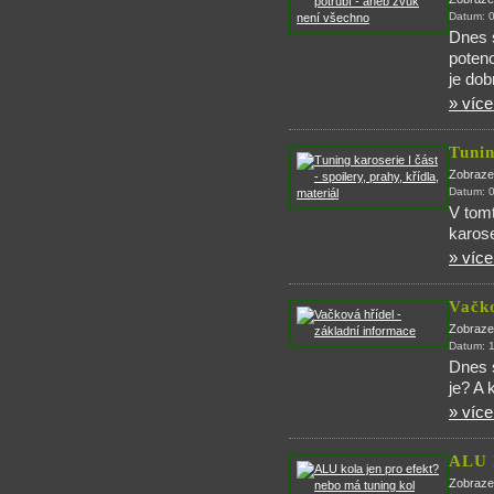
Datum: 
Dnes 
potenc
je dob
» více.
Tunin
Zobraze
Datum: 
V tomt
karose
» více.
Vačko
Zobraze
Datum: 
Dnes s
je? A 
» více.
ALU k
Zobraze