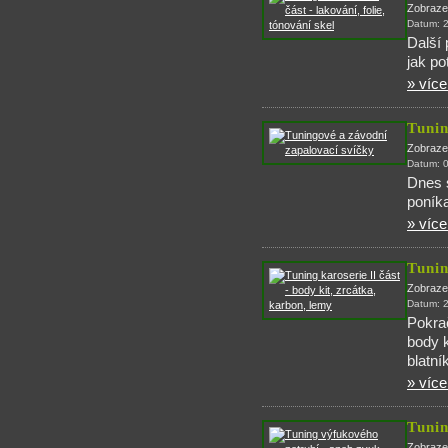
Zobraze
Datum: 
Další 
jak po
» více.
Tunin
Zobraze
Datum: 
Dnes s
poníka
» více.
Tunin
Zobraze
Datum: 
Pokrač
body k
blatní
» více.
Tunin
Zobraze