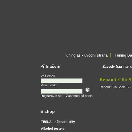
Tuning.as - úvodní strana
Tuning Ba
Přihlášení
Závody (sprinty, 
Váš email:
Renault Clio 
Vaše heslo:
Renault Clio Sport 17
Registrovat se
|
Zapomenuté heslo
E-shop
TESLA - náhradní díly
Alkohol testery