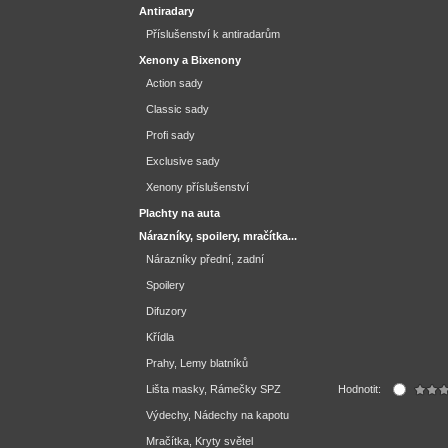
Antiradary
Příslušenství k antiradarům
Xenony a Bixenony
Action sady
Classic sady
Profi sady
Exclusive sady
Xenony příslušenství
Plachty na auta
Nárazníky, spoilery, mračítka...
Nárazníky přední, zadní
Spoilery
Difuzory
Křídla
Prahy, Lemy blatníků
Lišta masky, Rámečky SPZ
Hodnotit:
Výdechy, Nádechy na kapotu
Mračítka, Kryty světel