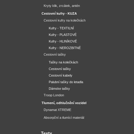
Kryty klik, zrcátek, antén
Cestovní kufry - KUZA
Cestovní kufry na kolečkách
Kufry - TEXTILNÍ
Kufry - PLASTOVÉ
Kufry - HLINÍKOVÉ
Kufry - NEROZBITNÉ
Cestovní tašky
Tašky na kolečkách
Cestovní tašky
Cestovní kabely
Palubní tašky do letadla
Dámske tašky
Troop London
Tlumení, odhlučnění vozidel
Dynamat XTREME
Absorpční a tlumící materiál
Texty