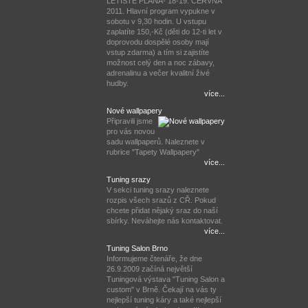
LETIŠTĚ PLANÁ- 18-19. ČERVNA
2011. Hlavní program vypukne v
sobotu v 9,30 hodin. U vstupu
zaplatíte 150,-Kč (děti do 12-ti let v
doprovodu dospělé osoby mají
vstup zdarma) a tím si zajistíte
možnost celý den a noc zábavy,
adrenalinu a večer kvalitní živé
hudby.
více...
Nové wallpapery
Připravili jsme
pro vás novou
sadu wallpaperů. Naleznete v
rubrice "Tapety Wallpapery"
více...
Tuning srazy
V sekci tuning srazy naleznete
rozpis všech srazů z CŘ. Pokud
chcete přidat nějaký sraz do naší
sbírky. Neváhejte nás kontaktovat.
více...
Tuning Salon Brno
Informujeme čtenáře, že dne
26.9.2009 začíná největší
Tuningová výstava "Tuning Salon a
custom" v Brně. Čekají na vás ty
nejlepší tuning káry a také nejlepší