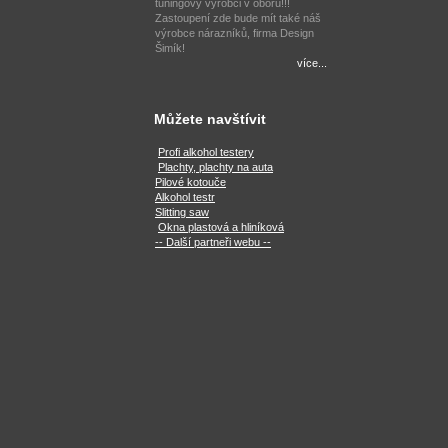
tuningový výrobci v oboru!!!
Zastoupení zde bude mít také náš
výrobce nárazníků, firma Design
Šimík!
více...
Můžete navštívit
Profi alkohol testery
Plachty, plachty na auta
Pilové kotouče
Alkohol testr
Slitting saw
Okna plastová a hliníková
-- Další partneři webu --