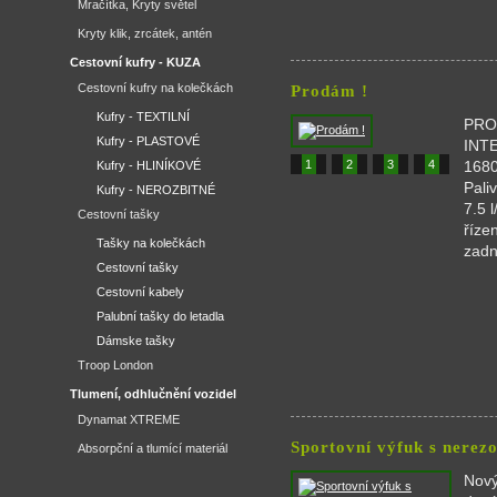
Mračítka, Kryty světel
Kryty klik, zrcátek, antén
Cestovní kufry - KUZA
Cestovní kufry na kolečkách
Prodám !
Kufry - TEXTILNÍ
PRO
Kufry - PLASTOVÉ
INT
1
2
3
4
168
Kufry - HLINÍKOVÉ
Pali
Kufry - NEROZBITNÉ
7.5 
Cestovní tašky
říze
Tašky na kolečkách
zadn
Cestovní tašky
Cestovní kabely
Palubní tašky do letadla
Dámske tašky
Troop London
Tlumení, odhlučnění vozidel
Dynamat XTREME
Sportovní výfuk s nerez
Absorpční a tlumící materiál
Nový