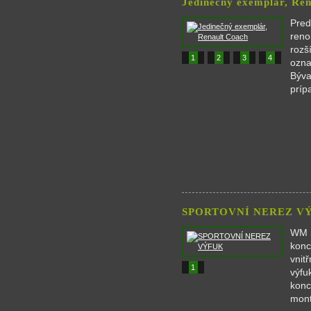
Jedinečný exemplár, Re
Pred
reno
rozš
1
2
3
4
ozna
Býva
príp
SPORTOVNÍ NEREZ V
WM 
konc
vnit
1
výfu
konc
mont