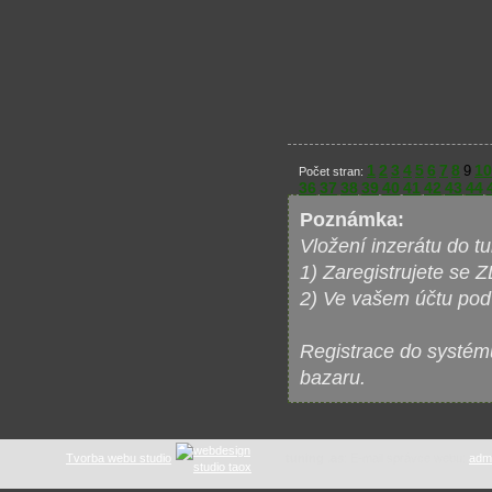
1
2
3
4
5
6
7
8
10
9
Počet stran:
36
37
38
39
40
41
42
43
44
Poznámka:
Vložení inzerátu do t
1) Zaregistrujete se
2) Ve vašem účtu pod 
Registrace do systému
bazaru.
Tvorba webu studio
tuning .as
: E-mail správce webu:
adm