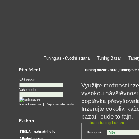
Tuning.as - úvodní strana
Tuning Bazar
Tapet
Přihlášení
Tuning bazar - auta, tuningové
Váš email:
Využijte možnost inz
Vaše heslo:
vysokou návštěvnost 
poptávka převyšovala 
Registrovat se
|
Zapomenuté heslo
Inzerujte cokoliv, k
bazar" bude to fajn.
E-shop
Filtrace tuning bazaru
TESLA - náhradní díly
Kategorie:
Alkohol testery