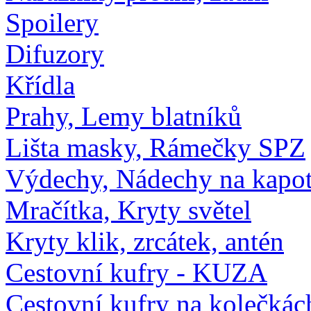
Spoilery
Difuzory
Křídla
Prahy, Lemy blatníků
Lišta masky, Rámečky SPZ
Výdechy, Nádechy na kapo
Mračítka, Kryty světel
Kryty klik, zrcátek, antén
Cestovní kufry - KUZA
Cestovní kufry na kolečkác