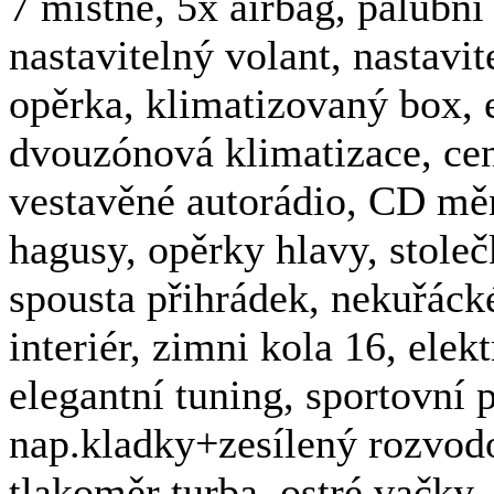
7 místné, 5x airbag, palubní
nastavitelný volant, nastavit
opěrka, klimatizovaný box, el
dvouzónová klimatizace, cen
vestavěné autorádio, CD měni
hagusy, opěrky hlavy, stolečk
spousta přihrádek, nekuřáck
interiér, zimni kola 16, ele
elegantní tuning, sportovní 
nap.kladky+zesílený rozvodo
tlakoměr turba, ostré vačky,