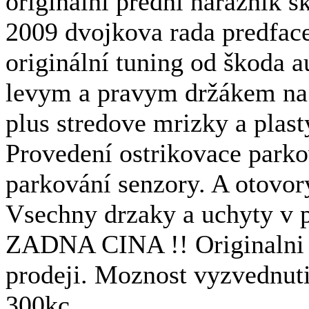
originální přední naraznik s
2009 dvojkova rada predface
originální tuning od škoda 
levym a pravym držákem na
plus stredove mrizky a pla
Provedení ostrikovace parko
parkování senzory. A otovor
Vsechny drzaky a uchyty v p
ZADNA CINA !! Originalni 
prodeji. Moznost vyzvednuti
300kc