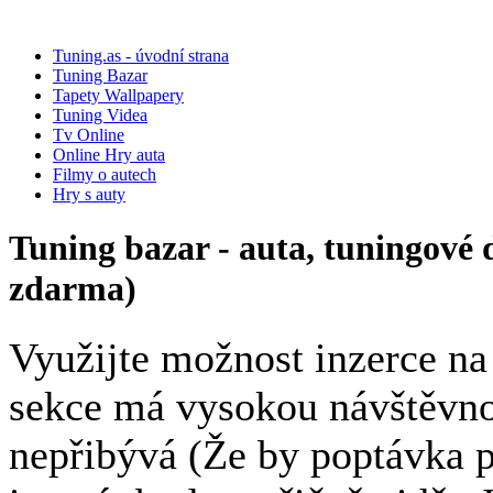
Tuning.as - úvodní strana
Tuning Bazar
Tapety Wallpapery
Tuning Videa
Tv Online
Online Hry auta
Filmy o autech
Hry s auty
Tuning bazar - auta, tuningové 
zdarma)
Využijte možnost inzerce n
sekce má vysokou návštěvnos
nepřibývá (Že by poptávka 