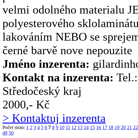
velmi odolného materialu J
polyesterového sklolaminát
lakováním NEBO se sprejem.
černé barvě nove nepouzite
Jméno inzerenta:
gilardin
Kontakt na inzerenta:
Tel.
Středočeský kraj
2000,- Kč
> Kontaktuj inzerenta
Počet stran:
1
2
3
4
5
6
7
8
9
10
11
12
13
14
15
16
17
18
19
20
21
22
49
50