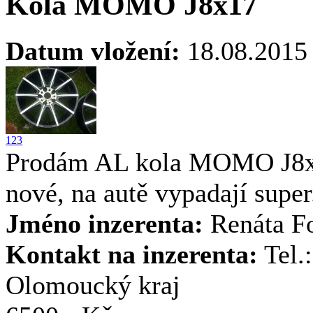
Kola MOMO J8x17
Datum vložení:
18.08.2015
1
2
3
Prodám AL kola MOMO J8x17
nové, na autě vypadají supe
Jméno inzerenta:
Renáta Fo
Kontakt na inzerenta:
Tel.
Olomoucký kraj