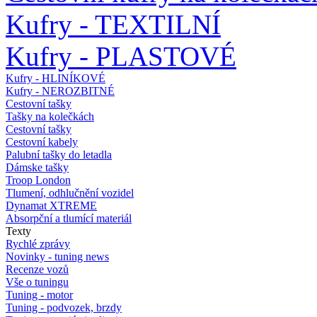
Kufry - TEXTILNÍ
Kufry - PLASTOVÉ
Kufry - HLINÍKOVÉ
Kufry - NEROZBITNÉ
Cestovní tašky
Tašky na kolečkách
Cestovní tašky
Cestovní kabely
Palubní tašky do letadla
Dámske tašky
Troop London
Tlumení, odhlučnění vozidel
Dynamat XTREME
Absorpční a tlumící materiál
Texty
Rychlé zprávy
Novinky - tuning news
Recenze vozů
Vše o tuningu
Tuning - motor
Tuning - podvozek, brzdy