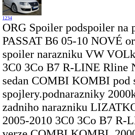
1
2
3
4
ORG Spoiler podspoiler na 
PASSAT B6 05-10 NOVÉ origi
spoiler narazniku VW VOL
3C0 3Co B7 R-LINE Rline N
sedan COMBI KOMBI pod spo
spojlery.podnarazniky 2000k
zadniho narazniku LIZAT
2005-2010 3C0 3Co B7 R-L
verze COMBI KOMBI. 2000K