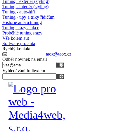
Tuning - exteriér (styling)
Tuning - interiér (styling)
Tuning - auto-hifi
Tuning - tipy a triky řidičům
Historie auta a tuning
Tuning srazy a akce
Proběhlé tuning srazy
Vše kolem aut
Software pro auta
Rychlý kontakt
taox@taox.cz
Odběr novinek na email
Vyhledávání fulltextem