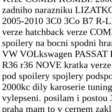
zadniho narazniku LIZAT
2005-2010 3C0 3Co B7 R-L
verze hatchback verze CO
spoilery na bocni spodni hra
VW VOLkswagen PASSAT B6
R36 r36 NOVE kratka verz
pod spoilery spojlery podspoi
2000kc dily karoserie tuning
vylepseni. posilam i postou
praha mam to v cernem zakl