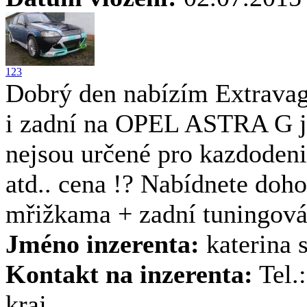
1
2
3
Dobrý den nabízím Extravag
i zadní na OPEL ASTRA G j
nejsou určené pro kazdodeni
atd.. cena !? Nabídnete doh
mřižkama + zadní tuningová
Jméno inzerenta:
katerina s
Kontakt na inzerenta:
Tel.
kraj