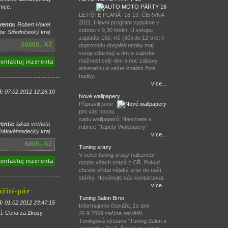
emce.
LETIŠTĚ PLANÁ- 18-19. ČERVNA
2011. Hlavní program vypukne v
renta:
Robert Havel
sobotu v 9,30 hodin. U vstupu
ta: Středočeský kraj
zaplatíte 150,-Kč (děti do 12-ti let v
60000,- Kč
doprovodu dospělé osoby mají
vstup zdarma) a tím si zajistíte
možnost celý den a noc zábavy,
ontaktuj inzerenta
adrenalinu a večer kvalitní živé
hudby.
více...
í:
07.02.2012 12:26:10
Nové wallpapery
Připravili jsme
pro vás novou
sadu wallpaperů. Naleznete v
renta:
lukas vrchota
rubrice "Tapety Wallpapery"
Královéhradecký kraj
více...
6000,- Kč
Tuning srazy
V sekci tuning srazy naleznete
ontaktuj inzerenta
rozpis všech srazů z CŘ. Pokud
chcete přidat nějaký sraz do naší
sbírky. Neváhejte nás kontaktovat.
více...
žití-pár
Tuning Salon Brno
í:
01.02.2012 23:47:15
Informujeme čtenáře, že dne
tí. Cena za 2kusy.
26.9.2009 začíná největší
Tuningová výstava "Tuning Salon a