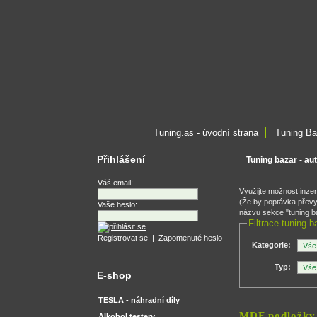
Tuning.as - úvodní strana
Tuning Ba
Přihlášení
Tuning bazar - au
Váš email:
Využijte možnost inze
(Že by poptávka převyš
Vaše heslo:
názvu sekce "tuning ba
Filtrace tuning b
Registrovat se
|
Zapomenuté heslo
Kategorie:
Typ:
E-shop
TESLA - náhradní díly
MDF podložky 
Alkohol testery