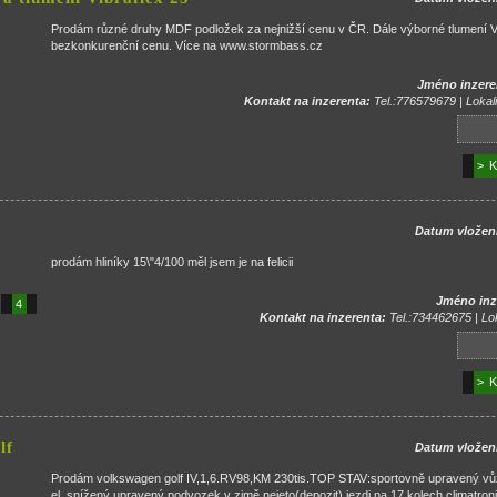
Prodám různé druhy MDF podložek za nejnižší cenu v ČR. Dále výborné tlumení Vib
bezkonkurenční cenu. Více na www.stormbass.cz
Jméno inzere
Kontakt na inzerenta:
Tel.:776579679 | Lokali
> K
Datum vložen
prodám hliníky 15\"4/100 měl jsem je na felicii
Jméno inz
4
Kontakt na inzerenta:
Tel.:734462675 | Lok
> K
lf
Datum vložen
Prodám volkswagen golf IV,1,6.RV98,KM 230tis.TOP STAV:sportovně upravený vůz
el.,snížený upravený podvozek,v zimě nejeto(depozit),jezdi na 17 kolech,climatron