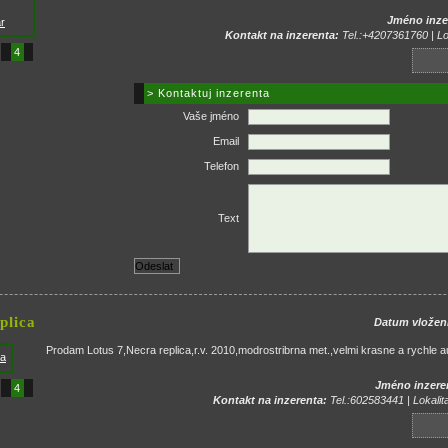
Jméno inze
Kontakt na inzerenta:
Tel.:+4207361760 | Lok
4
> Kontaktuj inzerenta
Vaše jméno
Email
Telefon
Text
plica
Datum vložen
Prodam Lotus 7,Necra replica,r.v. 2010,modrostribrna met.,velmi krasne a rychle a
Jméno inzere
4
Kontakt na inzerenta:
Tel.:602583441 | Lokalit