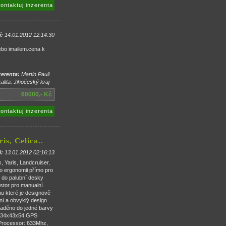
ontaktuj inzerenta
í:
14.01.2012 12:14:30
ebo imailem.cena k
erenta:
Martin Pauli
alita: Jihočeský kraj
60000,- Kč
ontaktuj inzerenta
is, Celica..
í:
13.01.2012 02:16:13
 Yaris, Landcruiser,
ho ergonomii přímo pro
 do palubní desky
ostor pro manualní
nu které je designově
ní a obvyklý design
laděno do jedné barvy
y: 34x43x54 GPS
Processor: 633Mhz,