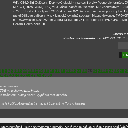
WIN CE6.0 Sirf Ovládání: Dotykový displej + manuální prvky Podporuje formáty: 
MPEG4, DIVX, WMA, JPG, MP3 Rádio: paměť na 30stanic, RDS Kontektivita: 1x M
x MicroSD slot, kabel pro IPOD Výkon: 4x60W Bluetooth: možnost použití jako Hand
panel Dálkové ovládaní: Ano - klasický ovladač součástí Možno dokoupit: TV-DVBT
http://www.tuning.as/cz/2-din-autoradia-dvd-gps/2-DIN-autoradio-DVD-GPS-Toyo
Corolla-Celica-Yaris-Hi/
Jméno inz
Kontakt na inzerenta:
Tel.:+420723013551 | L
> K
4
5
6
7
8
9
10
11
12
13
14
15
16
17
18
19
20
21
22
24
25
26
27
28
29
3
23
41
42
43
44
45
46
47
48
49
50
tuning bazaru:
se ZDE na webu
www.tuning.as
 tlačítkem "tuning bazar" vypíšete text inzerátu
u je kvůli zpětné editaci, smazání inzerátů na Tuning bazaru.
rávce webu:
admin@tuning.as
| Optimalizováno pro IE 7 a Mozilla |
Mapa webu
| © Tuning.as 
, které pomáhají k jejich správnému fungování. Využíváním našich služeb s jejich používání