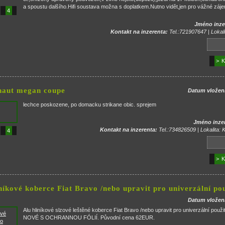
a spoustu dalšího.Hifi soustava možna s doplatkem.Nutno vidět,jen pro vážné záj
4
Jméno inze
Kontakt na inzerenta:
Tel.:721907647 | Lokali
> K
enaut megan coupe
Datum vložen
lechce poskozene, po domacku strikane obic. sprejem
Jméno inze
Kontakt na inzerenta:
Tel.:734826509 | Lokalita: 
4
> K
iníkové koberce Fiat Bravo /nebo upravit pro univerzální pou
Datum vložen
Alu hliníkové slzové leštěné koberce Fiat Bravo /nebo upravit pro univerzální použi
NOVÉ S OCHRANNOU FÓLIÍ. Původní cena 62EUR.