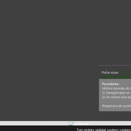
1
2
3
Počet stran:
36
37
38
39
40
Poznámka:
Vložení inzerátu do 
1) Zaregistrujete 
2) Ve vašem účtu pod
Registrace do systém
Tvorba webu studio
tuning .as
: E-mail sp
Tyto stránky ukládají soubory cookies