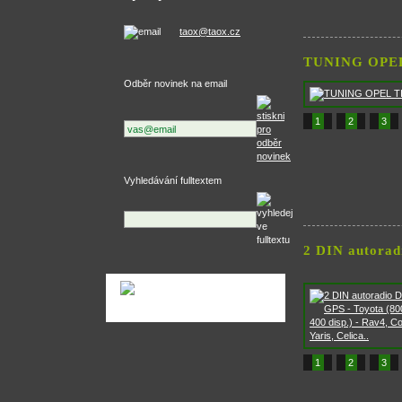
taox@taox.cz
TUNING OPE
Odběr novinek na email
1
2
3
Vyhledávání fulltextem
2 DIN autoradi
1
2
3