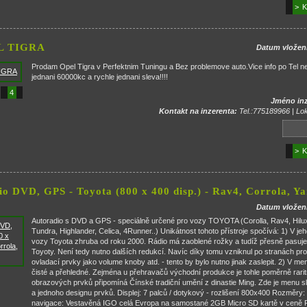
> K
L TIGRA
Datum vložen
Prodam Opel Tigra v Perfektnim Tuningu a Bez problemove auto.Vice info po Tel n
jednani 60000kc a rychle jednani sleva!!!!
4
Jméno inz
Kontakt na inzerenta:
Tel.:775189966 | Lok
> K
o DVD, GPS - Toyota (800 x 400 disp.) - Rav4, Corrola, Yar
Datum vložen
Autoradio s DVD a GPS - speciálně určené pro vozy TOYOTA (Corolla, Rav4, Hilux,
Tundra, Highlander, Celica, 4Runner..) Unikátnost tohoto přístroje spočívá: 1) V je
vozy Toyota zhruba od roku 2000. Rádio má zaoblené rožky a tudíž přesně pasuje
Toyoty. Není tedy nutno dalších redukcí. Navíc díky tomu vzniknul po stranách pr
ovladací prvky jako volume knoby atd. - tento by bylo nutno jinak zaslepit. 2) V me
čisté a přehledné. Zejména u přehravačů východní produkce je tohle poměrně rarit
obrazových prvků připomíná Čínské tradiční umění z dinastie Ming. Zde je menu s
a jednoho designu prvků. Displej: 7 palců / dotykový - rozlišení 800x400 Rozměr
navigace: Vestavěná IGO celá Evropa na samostané 2GB Micro SD kartě v ceně 