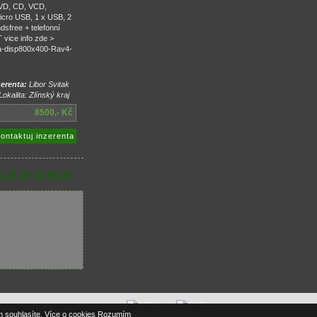
DVD, CD, VCD,
icro USB, 1 x USB, 2
sfree + telefonní
 vice info zde >
ta-disp800x400-Rav4-
erenta:
Libor Svitak
okalita: Zlínský kraj
8500,- Kč
ontaktuj inzerenta
0
31
32
33
34
35
2009
m souhlasíte.
Více o cookies
Rozumím