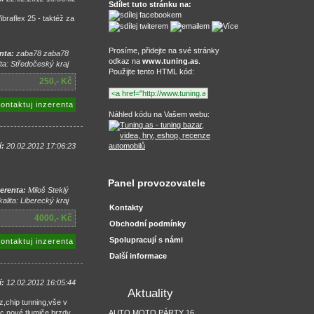
Sdílet tuto stránku na:
raflex 25 - taktéž za
Prosíme, přidejte na své stránky
nta:
zaba78 zaba78
odkaz na
www.tuning.as
.
ta: Středočeský kraj
Použijte tento HTML kód:
250,- Kč
ontaktuj inzerenta
Náhled kódu na Vašem webu:
í:
20.02.2012 17:06:23
Panel provozovatele
erenta:
Miloš Steklý
alita: Liberecký kraj
Kontakty
4000,- Kč
Obchodní podmínky
Spolupracují s námi
ontaktuj inzerenta
Další informace
í:
12.02.2012 16:05:44
Aktuality
,chip tunning,vše v
ic,nové tlumiče,brzdy
AUTO MOTO PÁRTY 16