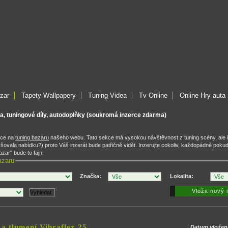
zar
Tapety Wallpapery
Tuning Videa
Tv Online
Online Hry auta
ta, tuningové díly, autodoplňky (soukromá inzerce zdarma)
rce na
tuning bazaru
našeho webu. Tato sekce má vysokou návštěvnost z tuning scény, ale 
ovala nabídku?) proto Váš inzerát bude patřičně vidět. Inzerujte cokoliv, každopádně poku
zar" bude to fajn.
azaru
Značka:
Lokalita:
Vložit nový 
a tlumení Vibraflex 25
Datum vložen