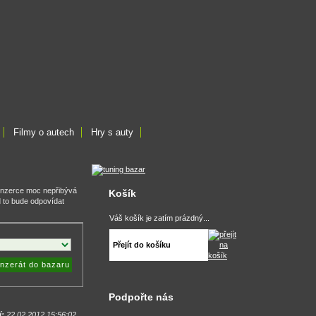
Filmy o autech
Hry s auty
inzerce moc nepřibývá
Košík
d to bude odpovídat
Váš košík je zatím prázdný...
Přejít do košíku
inzerát do bazaru
Podpořte nás
í:
22.02.2012 15:56:02