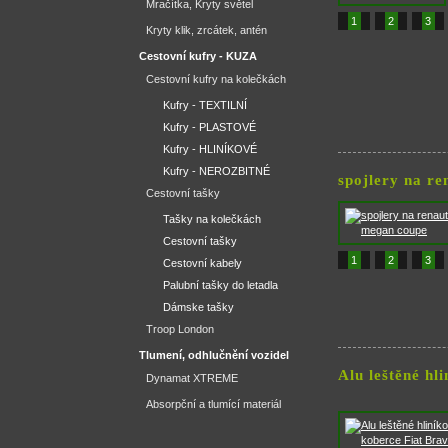
Mračítka, Kryty světel
1
2
3
Kryty klik, zrcátek, antén
Cestovní kufry - KUZA
Cestovní kufry na kolečkách
Kufry - TEXTILNÍ
Kufry - PLASTOVÉ
Kufry - HLINÍKOVÉ
Kufry - NEROZBITNÉ
spojlery na r
Cestovní tašky
Tašky na kolečkách
Cestovní tašky
1
2
3
Cestovní kabely
Palubní tašky do letadla
Dámske tašky
Troop London
Tlumení, odhlučnění vozidel
Alu leštěné hl
Dynamat XTREME
Absorpční a tlumící materiál