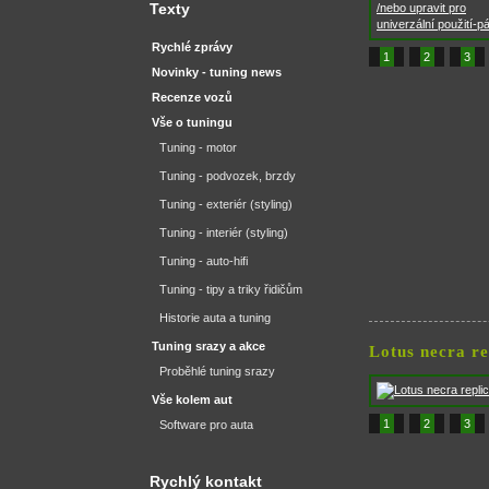
Texty
Rychlé zprávy
1
2
3
Novinky - tuning news
Recenze vozů
Vše o tuningu
Tuning - motor
Tuning - podvozek, brzdy
Tuning - exteriér (styling)
Tuning - interiér (styling)
Tuning - auto-hifi
Tuning - tipy a triky řidičům
Historie auta a tuning
Tuning srazy a akce
Lotus necra re
Proběhlé tuning srazy
Vše kolem aut
1
2
3
Software pro auta
Rychlý kontakt