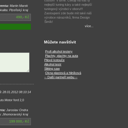
custom" v Brně. Čekají na vás ty
nejlepší tuning káry a také nejlepší
renta:
Martin Marek
tuningový výrobci v oboru!!!
alita: Plzeňský kraj
Zastoupení zde bude mít také náš
490,- Kč
výrobce nárazníků, firma Design
Šimík!
více...
Můžete navštívit
Profi alkohol testery
Plachty, plachty na auta
Pilové kotouče
Alkohol testr
Slitting saw
Okna plastová a hliníková
-- Další partneři webu --
í:
28.01.2012 08:10:14
uto.Motor ford 2,0
nta:
Jaroslav Ondra
a: Jihomoravský kraj
199 000,- Kč