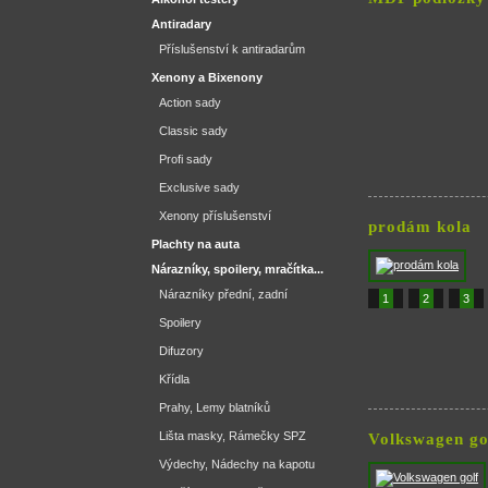
Antiradary
Příslušenství k antiradarům
Xenony a Bixenony
Action sady
Classic sady
Profi sady
Exclusive sady
Xenony příslušenství
prodám kola
Plachty na auta
Nárazníky, spoilery, mračítka...
Nárazníky přední, zadní
1
2
3
Spoilery
Difuzory
Křídla
Prahy, Lemy blatníků
Lišta masky, Rámečky SPZ
Volkswagen go
Výdechy, Nádechy na kapotu