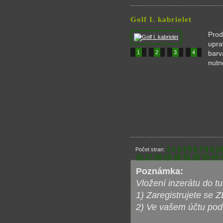
Golf I. kabriolet
Prod
upra
1
2
3
4
barv
nutn
1
2
3
4
5
6
7
8
9
1
Počet stran:
36
37
38
39
40
41
42
43
44
Poznámka:
Vložení inzerátu do t
1) Zaregistrujete se
2) Ve vašem účtu pod 