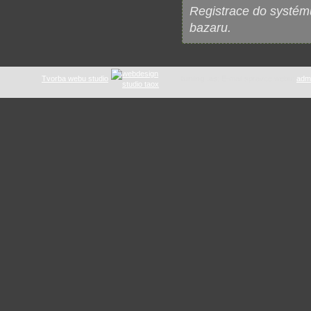
Registrace do systému
bazaru.
Tvorba webu studio
tuning .as
: E-mail správce webu:
adm