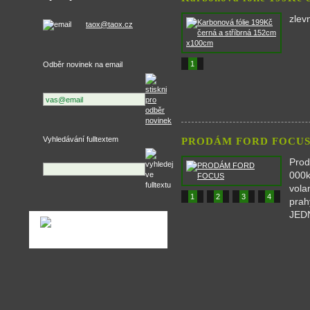
zlev
taox@taox.cz
1
Odběr novinek na email
Vyhledávání fulltextem
PRODÁM FORD FOCU
Prod
000k
vola
1
2
3
4
prah
JEDN