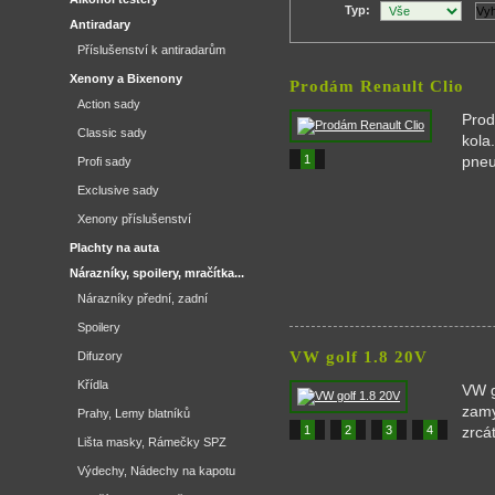
Typ:
Antiradary
Příslušenství k antiradarům
Xenony a Bixenony
Prodám Renault Clio
Action sady
Prod
Classic sady
kola
1
pneu
Profi sady
Exclusive sady
Xenony příslušenství
Plachty na auta
Nárazníky, spoilery, mračítka...
Nárazníky přední, zadní
Spoilery
VW golf 1.8 20V
Difuzory
Křídla
VW g
zamy
Prahy, Lemy blatníků
1
2
3
4
zrcá
Lišta masky, Rámečky SPZ
Výdechy, Nádechy na kapotu