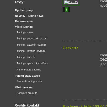
Prod
Texty
nové
1
Rychlé zprávy
Novinky - tuning news
Recenze vozů
Vše o tuningu
Tuning - motor
Tuning - podvozek, brzdy
Tuning - exteriér (styling)
Corvette
Tuning - interiér (styling)
Prod
Tuning - auto-hifi
C6/Z
Tuning - tipy a triky řidičům
jano
Historie auta a tuning
Tuning srazy a akce
Proběhlé tuning srazy
Vše kolem aut
Software pro auta
Rychlý kontakt
Karbonová fólie 199Kč 