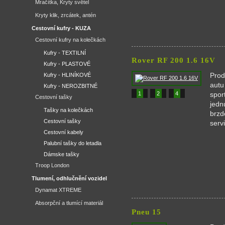
Mračítka, Kryty světel
Kryty klik, zrcátek, antén
Cestovní kufry - KUZA
Cestovní kufry na kolečkách
Kufry - TEXTILNÍ
Rover RF 200 1.6 16V
Kufry - PLASTOVÉ
Prod
Kufry - HLINÍKOVÉ
autu
Kufry - NEROZBITNÉ
1
2
4
spor
Cestovní tašky
jedn
Tašky na kolečkách
brzd
Cestovní tašky
serv
Cestovní kabely
Palubní tašky do letadla
Dámske tašky
Troop London
Tlumení, odhlučnění vozidel
Dynamat XTREME
Absorpční a tlumící materiál
Pneu 15