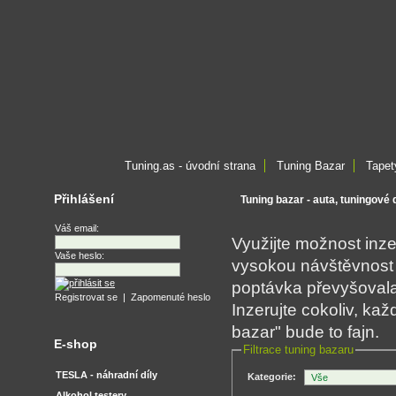
Tuning.as - úvodní strana
Tuning Bazar
Tapet
Přihlášení
Tuning bazar - auta, tuningové
Váš email:
Využijte možnost inz
Vaše heslo:
vysokou návštěvnost 
poptávka převyšovala 
Registrovat se
|
Zapomenuté heslo
Inzerujte cokoliv, k
bazar" bude to fajn.
E-shop
Filtrace tuning bazaru
TESLA - náhradní díly
Kategorie:
Alkohol testery