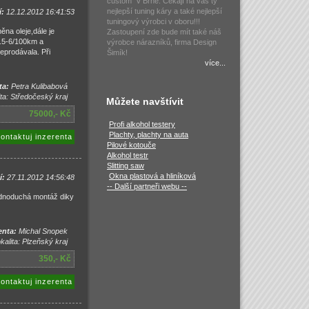
custom" v Brně. Čekají na vás ty
nejlepší tuning káry a také nejlepší
í:
12.12.2012 16:41:53
tuningový výrobci v oboru!!!
a oleje,dále je
Zastoupení zde bude mít také náš
..5-6/100km a
výrobce nárazníků, firma Design
eprodávala. Při
Šimík!
více...
ta:
Petra Kulibabová
ta: Středočeský kraj
Můžete navštívit
75000,- Kč
Profi alkohol testery
Plachty, plachty na auta
ontaktuj inzerenta
Pilové kotouče
Alkohol testr
Slitting saw
Okna plastová a hliníková
í:
27.11.2012 14:56:48
-- Další partneři webu --
dnoduchá montáž diky
enta:
Michal Snopek
kalita: Plzeňský kraj
350,- Kč
ontaktuj inzerenta