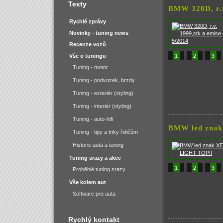
Texty
BMW 320D, r.v
Rychlé zprávy
Novinky - tuning news
Recenze vozů
Vše o tuningu
1
2
3
Tuning - motor
Tuning - podvozek, brzdy
Tuning - exteriér (styling)
Tuning - interiér (styling)
Tuning - auto-hifi
BMW led zna
Tuning - tipy a triky řidičům
Historie auta a tuning
Tuning srazy a akce
1
2
3
Proběhlé tuning srazy
Vše kolem aut
Software pro auta
Rychlý kontakt