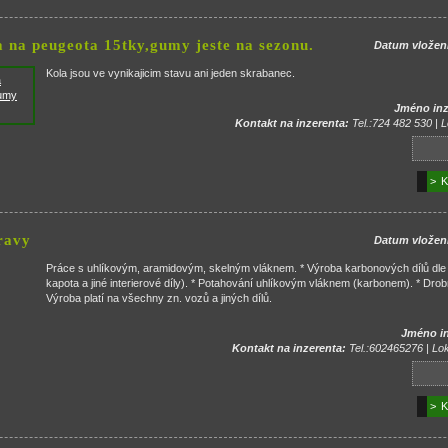
 na peugeota 15tky,gumy jeste na sezonu.
Datum vložen
Kola jsou ve vynikajicim stavu ani jeden skrabanec.
Jméno inz
Kontakt na inzerenta:
Tel.:724 482 530 | L
> K
ravy
Datum vložen
Práce s uhlíkovým, aramidovým, skelným vláknem. * Výroba karbonových dílů dle s
kapota a jiné interierové díly). * Potahování uhlíkovým vláknem (karbonem). * Dr
Výroba platí na všechny zn. vozů a jiných dílů.
Jméno in
Kontakt na inzerenta:
Tel.:602465276 | Lok
> K