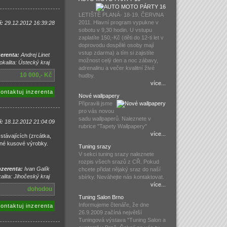
LETIŠTĚ PLANÁ- 18-19. ČERVNA
2011. Hlavní program vypukne v
í:
29.12.2012 16:39:28
sobotu v 9,30 hodin. U vstupu
zaplatíte 150,-Kč (děti do 12-ti let v
doprovodu dospělé osoby mají
vstup zdarma) a tím si zajistíte
erenta:
Andrej Linet
možnost celý den a noc zábavy,
okalita: Ústecký kraj
adrenalinu a večer kvalitní živé
10 000,- Kč
hudby.
více...
ontaktuj inzerenta
Nové wallpapery
Připravili jsme
pro vás novou
sadu wallpaperů. Naleznete v
í:
18.12.2012 21:04:09
rubrice "Tapety Wallpapery"
více...
távajících (zrcátka,
obné kusové výrobky.
Tuning srazy
V sekci tuning srazy naleznete
rozpis všech srazů z CŘ. Pokud
zerenta:
Ivan Galík
chcete přidat nějaký sraz do naší
alita: Jihočeský kraj
sbírky. Neváhejte nás kontaktovat.
více...
dohodou
Tuning Salon Brno
Informujeme čtenáře, že dne
ontaktuj inzerenta
26.9.2009 začíná největší
Tuningová výstava "Tuning Salon a