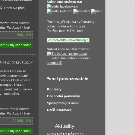
Sdílet tuto stránku na:
ný. Domluva přes
Prosíme, přidejte na své stránky
renta:
Patrik Šourek
odkaz na
www.tuning.as
.
lita: Pardubický kraj
Použijte tento HTML kód:
500,- Kč
ontaktuj inzerenta
Náhled kódu na Vašem webu:
í:
23.01.2013 18:20:14
 technická a emise
nové sportovní sání
Panel provozovatele
etický kloub u řidiče
tuningove imitace
u silent bloku , servo
Kontakty
y , nebo přes
Obchodní podmínky
Spolupracují s námi
renta:
Patrik Šourek
Další informace
lita: Pardubický kraj
21000,- Kč
Aktuality
ontaktuj inzerenta
AUTO MOTO PÁRTY 16