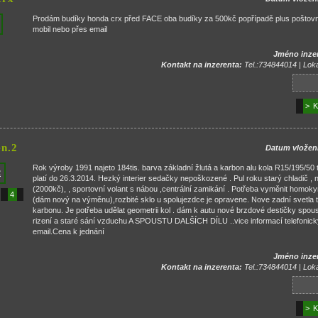
Prodám budíky honda crx před FACE oba budíky za 500kč popřípadě plus poštov
mobil nebo přes email
Jméno inze
Kontakt na inzerenta:
Tel.:734844014 | Loka
> K
n.2
Datum vložen
Rok výroby 1991 najeto 184tis. barva základní žlutá a karbon alu kola R15/195/50
platí do 26.3.2014. Hezký interier sedačky nepoškozené . Pul roku starý chladič , 
(2000kč), , sportovní volant s nábou ,centrální zamikání . Potřeba vyměnit homokyn
4
(dám nový na výměnu),rozbité sklo u spolujezdce je opravene. Nove zadní svetla 
karbonu. Je potřeba udělat geometrii kol . dám k autu nové brzdové destičky spoust
rizení a staré sání vzduchu A SPOUSTU DALŠÍCH DÍLU ..vice informací telefonick
email.Cena k jednání
Jméno inze
Kontakt na inzerenta:
Tel.:734844014 | Loka
> K