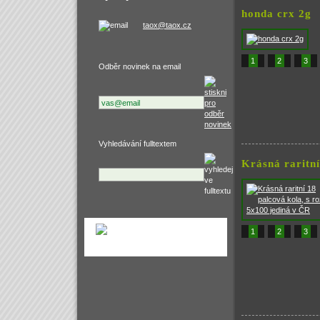
honda crx 2g
taox@taox.cz
1
2
3
Odběr novinek na email
Vyhledávání fulltextem
Krásná raritní
1
2
3