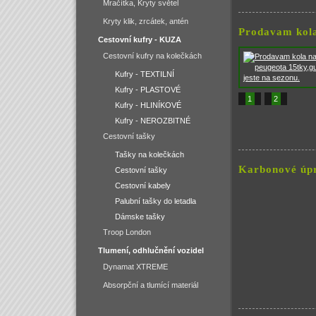
Mračítka, Kryty světel
Kryty klik, zrcátek, antén
Prodavam kola
Cestovní kufry - KUZA
Cestovní kufry na kolečkách
Kufry - TEXTILNÍ
Kufry - PLASTOVÉ
1
2
Kufry - HLINÍKOVÉ
Kufry - NEROZBITNÉ
Cestovní tašky
Tašky na kolečkách
Karbonové úp
Cestovní tašky
Cestovní kabely
Palubní tašky do letadla
Dámske tašky
Troop London
Tlumení, odhlučnění vozidel
Dynamat XTREME
Absorpční a tlumící materiál