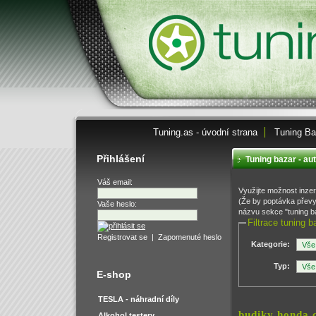
Tuning.as - úvodní strana
Tuning Ba
Přihlášení
Tuning bazar - au
Váš email:
Využijte možnost inze
(Že by poptávka převyš
Vaše heslo:
názvu sekce "tuning ba
Filtrace tuning b
Registrovat se
|
Zapomenuté heslo
Kategorie:
Typ:
E-shop
TESLA - náhradní díly
budiky honda 
Alkohol testery