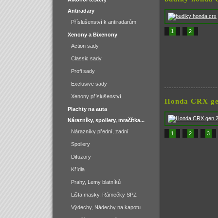
Antiradary
Příslušenství k antiradarům
1
2
Xenony a Bixenony
Action sady
Classic sady
Profi sady
Exclusive sady
Xenony příslušenství
Honda CRX ge
Plachty na auta
Nárazníky, spoilery, mračítka...
Nárazníky přední, zadní
1
2
3
Spoilery
Difuzory
Křídla
Prahy, Lemy blatníků
Lišta masky, Rámečky SPZ
Výdechy, Nádechy na kapotu