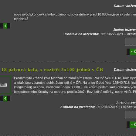
Datum vložen
nové svody,koncovka výfuku,xenony,motor dělaný před 10 000km,jede skvěle ,nem
technická
4
Jméno inzeren
Kontakt na inzerenta:
Tel.:736686820 | Lokalit
> K
 18 palcová kola, s roztečí 5x100 jediná v ČR
Datum vložen
Prodám tyto krásná kola Menzari se zaručním listem. Rozteč 5x100 R18. Kola byl
a ještě jsou v zaruční době. Jsou jediné v ČR. Na pneu Good Year 225/40 R18, jeté
letní(letošní) sezónu. Pořizovací cena 30000,-. Ke kolům přidám sadu chromovýc
bezpečnostními šrouby na ochranu proti krádeži. Bez jediné oděrky, nutno vidět. P
4
Jméno inzer
Kontakt na inzerenta:
Tel.:734505499 | Lokalita: 
> K