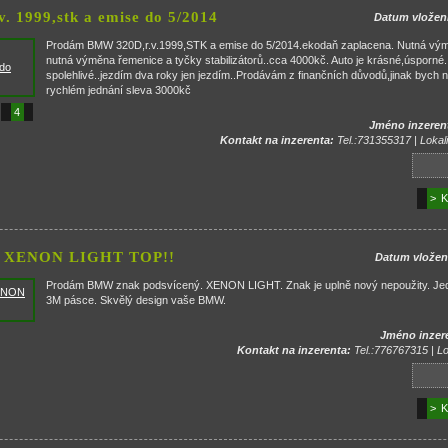
. 1999,stk a emise do 5/2014
Datum vložen
Prodám BMW 320D,r.v.1999,STK a emise do 5/2014.ekodaň zaplacena. Nutná výměn
nutná výměna řemenice a tyčky stabilizátorů..cca 4000kč. Auto je krásné,úsporné
spolehlivé..jezdím dva roky jen jezdím..Prodávám z finančních důvodů,jinak bych n
rychlém jednání sleva 3000kč
4
Jméno inzeren
Kontakt na inzerenta:
Tel.:731355317 | Lokali
> K
k XENON LIGHT TOP!!
Datum vložen
Prodám BMW znak podsvícený. XENON LIGHT. Znak je uplně nový nepoužity. Je
3M pásce. Skvělý design vaše BMW.
Jméno inzer
Kontakt na inzerenta:
Tel.:776767315 | Lo
> K