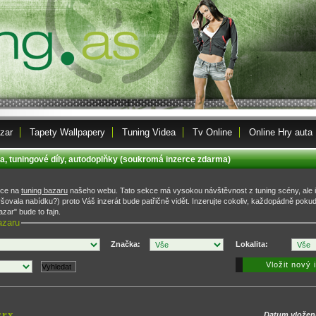
zar
Tapety Wallpapery
Tuning Videa
Tv Online
Online Hry auta
ta, tuningové díly, autodoplňky (soukromá inzerce zdarma)
rce na
tuning bazaru
našeho webu. Tato sekce má vysokou návštěvnost z tuning scény, ale 
ovala nabídku?) proto Váš inzerát bude patřičně vidět. Inzerujte cokoliv, každopádně poku
zar" bude to fajn.
azaru
Značka:
Lokalita:
Vložit nový 
crx
Datum vložen