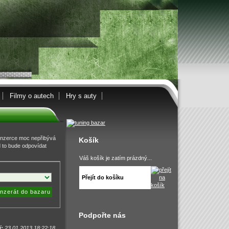
Filmy o autech
Hry s auty
inzerce moc nepřibývá
Košík
d to bude odpovídat
Váš košík je zatím prázdný...
Přejít do košíku
inzerát do bazaru
Podpořte nás
í:
23.01.2013 18:22:18