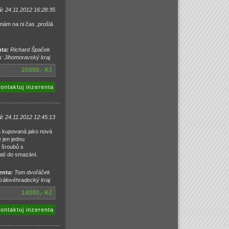
í:
24.11.2012 16:28:35
ám na ni čas ,prošlá
ta:
Richard Špaček
a: Jihomoravský kraj
20000,- Kč
ontaktuj inzerenta
í:
24.11.2012 12:45:13
a kupovaná jako nová
 jen jednu
h šroubů s
latí do smazání.
enta:
Tom dvořáček
Královéhradecký kraj
14000,- Kč
ontaktuj inzerenta