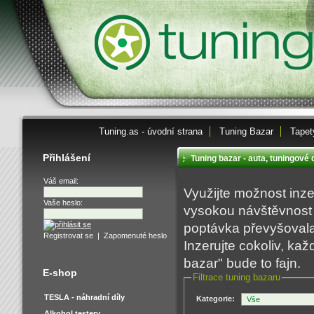
Tuning.as - úvodní strana
Tuning Bazar
Tapet
Přihlášení
Tuning bazar - auta, tuningové
Váš email:
Využijte možnost inz
Vaše heslo:
vysokou návštěvnost 
poptávka převyšovala 
Registrovat se
|
Zapomenuté heslo
Inzerujte cokoliv, k
bazar" bude to fajn.
E-shop
Filtrace tuning bazaru
TESLA - náhradní díly
Kategorie:
Alkohol testery