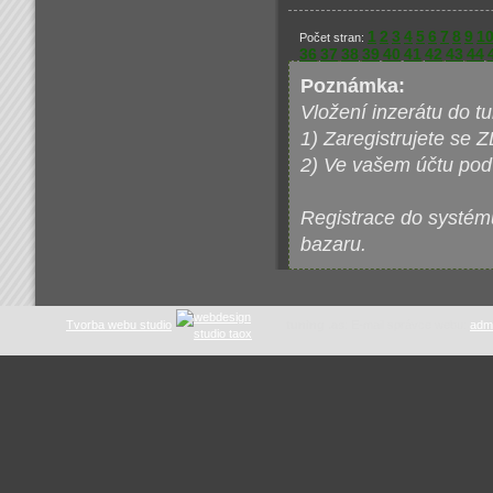
1
2
3
4
5
6
7
8
9
1
Počet stran:
36
37
38
39
40
41
42
43
44
Poznámka:
Vložení inzerátu do t
1) Zaregistrujete se
2) Ve vašem účtu pod 
Registrace do systému
bazaru.
Tvorba webu studio
tuning .as
: E-mail správce webu:
adm