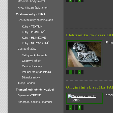
Mračítka, Kryty světel
Kryty klik, zrcátek, antén
Cestovní kufry - KUZA
Cestovní kufry na kolečkách
Kufry - TEXTILNÍ
Kufry - PLASTOVÉ
Elektronika do dveří F
Kufry - HLINÍKOVÉ
Elek
Kufry - NEROZBITNÉ
Cestovní tašky
Tašky na kolečkách
Cestovní tašky
Cestovní kabely
Palubní tašky do letadla
1
2
Dámske tašky
Troop London
Originální el. zrcáka F
Tlumení, odhlučnění vozidel
prod
Dynamat XTREME
Absorpční a tlumící materiál
1
2