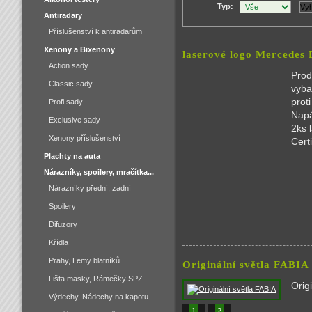
Typ:
Antiradary
Příslušenství k antiradarům
Xenony a Bixenony
laserové logo Mercedes 
Action sady
Prod
Classic sady
vyba
prot
Profi sady
Napá
Exclusive sady
2ks 
Xenony příslušenství
Cert
Plachty na auta
Nárazníky, spoilery, mračítka...
Nárazníky přední, zadní
Spoilery
Difuzory
Křídla
Prahy, Lemy blatníků
Originální světla FABIA
Lišta masky, Rámečky SPZ
Orig
Výdechy, Nádechy na kapotu
1
2