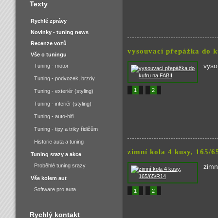
Texty
Rychlé zprávy
Novinky - tuning news
Recenze vozů
vysouvací přepážka do k
Vše o tuningu
vyso
Tuning - motor
Tuning - podvozek, brzdy
1
2
Tuning - exteriér (styling)
Tuning - interiér (styling)
Tuning - auto-hifi
Tuning - tipy a triky řidičům
Historie auta a tuning
zimní kola 4 kusy, 165/
Tuning srazy a akce
Proběhlé tuning srazy
zimn
Vše kolem aut
Software pro auta
1
2
Rychlý kontakt