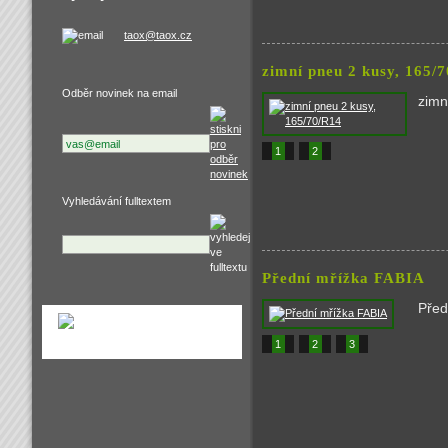
taox@taox.cz
zimní pneu 2 kusy, 165/
Odběr novinek na email
zimn
1
2
Vyhledávání fulltextem
Přední mřížka FABIA
Před
1
2
3