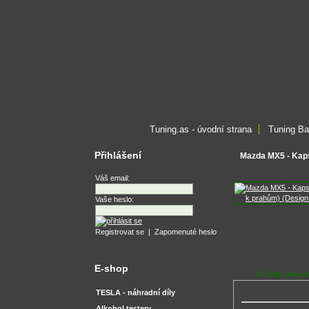
Tuning.as - úvodní strana
Tuning Ba
Přihlášení
Mazda MX5 - Kaps
Váš email:
Vaše heslo:
Registrovat se
|
Zapomenuté heslo
E-shop
Objednávka z
TESLA - náhradní díly
Alkohol testery