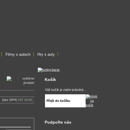
Filmy o autech
Hry s auty
Košík
Váš košík je zatím prázdný...
(bez DPH)
537.19 Kč,-
Přejít do košíku
Podpořte nás