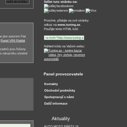
Sdílet tuto stránku na:
Prosíme, přidejte na své stránky
odkaz na
www.tuning.as
.
Použijte tento HTML kód:
 jine autorem Fiat
m
Rapid VR6 Rabbit
.
Náhled kódu na Vašem webu:
 zadní) jsou řešeny
 do nárazníku shodné
Panel provozovatele
Kontakty
Obchodní podmínky
Spolupracují s námi
Další informace
Aktuality
AUTO MOTO PÁRTY 16