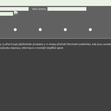
Vaše jméno:
 si před koupí jakéhokoliv produktu z e-shopu přečetli Obchodní podmínky, kde jsou uved
způsobu dopravy, informace o montáži doplňků apod.