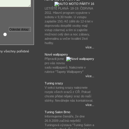
LETIŠTĚ PLANÁ- 18-19. ČERVNA
2011. Hlavní program vypukne v
sobotu v 9,30 hodin. U vstupu
zaplatíte 150,-Kč (děti do 12-ti let v
doprovodu dospělé osoby mají
vstup zdarma) a tím si zajistíte
možnost celý den a noc zábavy,
adrenalinu a večer kvalitní živé
hudby.
více...
eny všechny potřebné
Nové wallpapery
Připravili jsme
pro vás novou
sadu wallpaperů. Naleznete v
rubrice "Tapety Wallpapery"
více...
Tuning srazy
V sekci tuning srazy naleznete
rozpis všech srazů z CŘ. Pokud
chcete přidat nějaký sraz do naší
sbírky. Neváhejte nás kontaktovat.
více...
Tuning Salon Brno
Informujeme čtenáře, že dne
26.9.2009 začíná největší
Tuningová výstava "Tuning Salon a