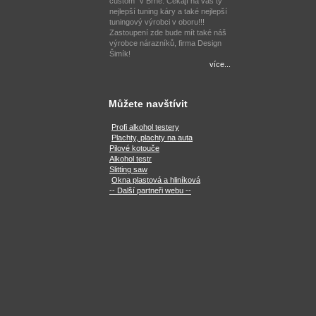
custom" v Brně. Čekají na vás ty
nejlepší tuning káry a také nejlepší
tuningový výrobci v oboru!!!
Zastoupení zde bude mít také náš
výrobce nárazníků, firma Design
Šimík!
více...
Můžete navštívit
Profi alkohol testery
Plachty, plachty na auta
Pilové kotouče
Alkohol testr
Slitting saw
Okna plastová a hliníková
-- Další partneři webu --