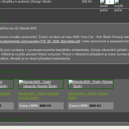
 (Doplňky k prahům) (Design Šimík)
650 Kč
ktu
rahům) na vůz Mazda MX5.
nost a kvalitu zpracování. Český výrobce od roku 2000 Tune Car - Petr Šimík Firma je mimo
www.designsimik.com/casopisy/TM_09_2008_Barchetta.pdf
) nebo sponzorem a spoluautore
ly jsou vyrobeny z vysokopevnostního biaxiálního sklolaminátu. Úchyty nárazníků (přední i
é většině je využito původní řešení uchycení. Pouze v některých případech je nutno vyvrtat
ginálním. Montáž je ve všech případech jednoduchá.
ajímat i toto zboží
árazník
Mazda MX5 - Zadní nárazník
Mazda MX5 - Prahy (Design
(Design Šimík)
Šimík)
č
Cena s DPH:
4650 Kč
Cena s DPH:
3650 Kč
cení prouduktu