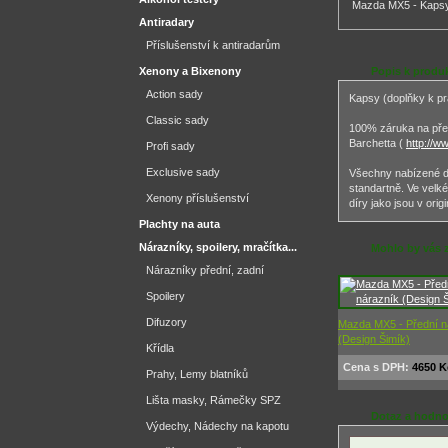
Mazda MX5 - Kapsy
Antiradary
Příslušenství k antiradarům
Xenony a Bixenony
Popis k produ
Action sady
Kapsy (doplňky k p
Classic sady
100% záruka na přes
Barchetta (
http://
Profi sady
Exclusive sady
Všechny nabízené dí
standartně. Ve velk
Xenony příslušenství
díry jako jsou v ori
Plachty na auta
Nárazníky, spoilery, mračítka...
Mohlo by vás z
Nárazníky přední, zadní
Spoilery
Difuzory
Mazda MX5 - Přední n
(Design Šimík)
Křídla
Cena s DPH:
4650 K
Prahy, Lemy blatníků
Lišta masky, Rámečky SPZ
Dotaz a hodno
Výdechy, Nádechy na kapotu