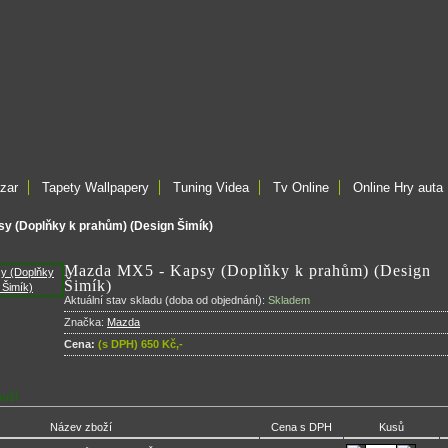
zar
Tapety Wallpapery
Tuning Videa
Tv Online
Online Hry auta
y (Doplňky k prahům) (Design Šimík)
Mazda MX5 - Kapsy (Doplňky k prahům) (Design
Šimík)
Aktuální stav skladu (doba od objednání):
Skladem
Značka:
Mazda
Cena:
(s DPH) 650 Kč,-
boží
Název zboží
Cena s DPH
Kusů