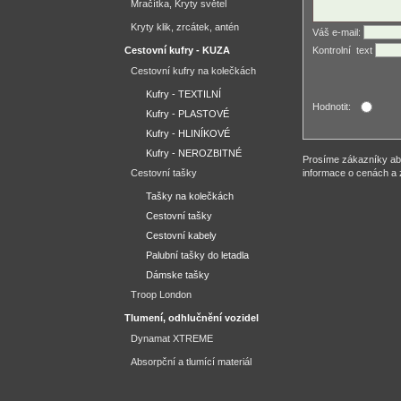
Mračítka, Kryty světel
Kryty klik, zrcátek, antén
Váš e-mail:
Cestovní kufry - KUZA
Kontrolní ­ text
Cestovní kufry na kolečkách
Kufry - TEXTILNÍ
Hodnotit:
Kufry - PLASTOVÉ
Kufry - HLINÍKOVÉ
Kufry - NEROZBITNÉ
Prosíme zákazníky aby
Cestovní tašky
informace o cenách a 
Tašky na kolečkách
Cestovní tašky
Cestovní kabely
Palubní tašky do letadla
Dámske tašky
Troop London
Tlumení, odhlučnění vozidel
Dynamat XTREME
Absorpční a tlumící materiál