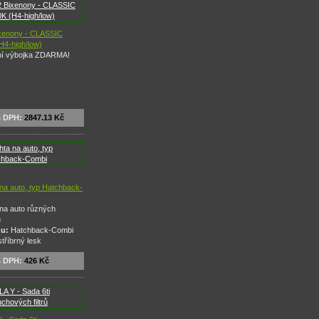
xenony - CLASSIC
H4-high/low)
ní výbojka ZDARMA!
s DPH:
2847.13 Kč
 na auto, typ Hatchback-
na auto různých
ů
zu:
Hatchback-Combi
tříbrný lesk
s DPH:
426 Kč