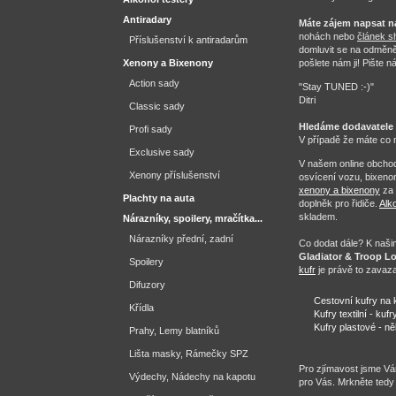
Antiradary
Máte zájem napsat n
nohách nebo
článek s
Příslušenství k antiradarům
domluvit se na odměně
Xenony a Bixenony
pošlete nám ji! Pište n
Action sady
"Stay TUNED :-)"
Ditri
Classic sady
Hledáme dodavatele 
Profi sady
V případě že máte co n
Exclusive sady
V našem online obchod
Xenony příslušenství
osvícení vozu, bixeno
xenony a bixenony
za 
Plachty na auta
doplněk pro řidiče.
Alk
skladem.
Nárazníky, spoilery, mračítka...
Nárazníky přední, zadní
Co dodat dále? K naši
Gladiator & Troop 
Spoilery
kufr
je právě to zavaza
Difuzory
Cestovní kufry na k
Křídla
Kufry textilní - ku
Kufry plastové - n
Prahy, Lemy blatníků
Lišta masky, Rámečky SPZ
Pro zjímavost jsme Vám
Výdechy, Nádechy na kapotu
pro Vás. Mrkněte tedy