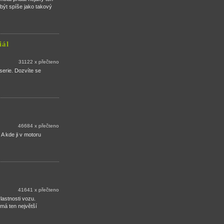
 být spíše jako takový
iál
31122 x přečteno
oserie. Dozvíte se
46684 x přečteno
 A kde ji v motoru
41641 x přečteno
lastnosti vozu.
má ten největší