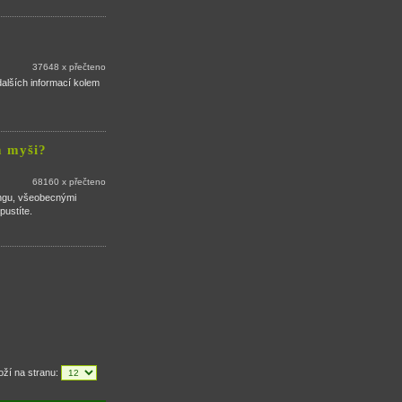
37648 x přečteno
dalších informací kolem
m myši?
68160 x přečteno
ingu, všeobecnými
pustíte.
oží na stranu: