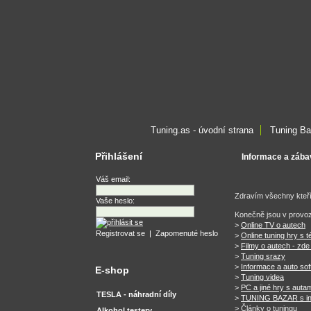
Tuning.as - úvodní strana
Tuning Ba
Přihlášení
Informace a zábava
Váš email:
Zdravím všechny kteří
Vaše heslo:
Konečně jsou v provo
>
Online TV o autech
Registrovat se
|
Zapomenuté heslo
>
Online tuning hry s 
>
Filmy o autech - zde
>
Tuning srazy
>
Informace a auto so
E-shop
>
Tuning videa
>
PC a jiné hry s auta
TESLA - náhradní díly
>
TUNING BAZAR s inz
> Články o tuningu
Alkohol testery