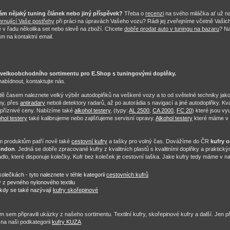
ám nějaký tuning článek nebo jiný příspěvek?
Třeba o
recenzi
na svého miláčka ať už n
hrnující Vaše postřehy
při práci na úpravách Vašeho vozu? Rádi jej zveřejníme včetně Vašich 
 v řadu několika set nebo slevě na zboží. Chcete
dobře prodat auto v tuningu na bazaru
? Na
ám na kontaktní email.
velkoobchodního sortimentu pro E.Shop s tuningovými doplňky.
abídnout, kontaktujte nás.
ě časem naleznete velký výběr autodoplňků na veškeré vozy a to od světelné techniky jako
ny, přes
antiradary
neboli detektory radarů, až po autorádia s navigací a jiné autodoplňky. Kv
příznivé ceny. Nabízíme také
alkohol testery
, (typy:
AL 2500
,
CA 2000
,
FC 20
) které jsou vy
ohol testery
také kalibrujeme nebo zajišťujeme servisní opravy.
Alkohol testery
které máme v 
m produktům patří nově také
cestovní kufry
a tašky pro volný čas. Dovážíme do ČR
kufry o
London
. Jedná se dobře zpracované kufry z kvalitních plastů s kvalitními doplňky a praktic
dlo, které disponuje kolečky. Kufr bez koleček je cestovní taška. Jake kufry tedy máme v n
olečkách - tyto naleznete v téhle kategorii
cestovních kufrů
fry z pevného nylonového textilu
ěkdy se také nazývají
kufry skořepinové
 sem připravili ukázky z našeho sortimentu. Textilní kufry, skořepinové kufry a další. Jen 
 na naši podkategorii
kufry KUZA