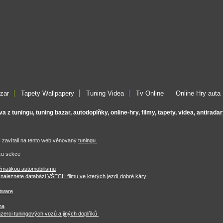
zar
Tapety Wallpapery
Tuning Videa
Tv Online
Online Hry auta
 z tuningu, tuning bazar, autodoplňky, online-hry, filmy, tapety, videa, antiradar
 zavítali na tento web věnovaný
tuningu.
zu sekce
tématikou automobilismu
 naleznete databázi VŠECH filmu ve kterých jezdí dobré káry
ftware
ma
erci tuningových vozů a jiných doplňků