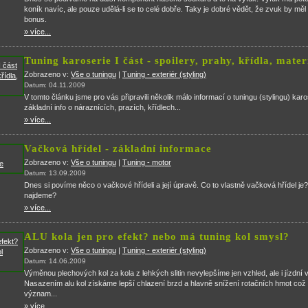
koník navíc, ale pouze udělá-li se to celé dobře. Taky je dobré vědět, že zvuk by měl
bonus.
» více...
Tuning karoserie I část - spoilery, prahy, křídla, mater
Zobrazeno v:
Vše o tuningu
|
Tuning - exteriér (styling)
Datum: 04.11.2009
V tomto článku jsme pro vás připravili několik málo informací o tuningu (stylingu) kar
základní info o náraznících, prazích, křídlech...
» více...
Vačková hřídel - základní informace
Zobrazeno v:
Vše o tuningu
|
Tuning - motor
Datum: 13.09.2009
Dnes si povíme něco o vačkové hřídeli a její úpravě. Co to vlastně vačková hřídel je?
najdeme?
» více...
ALU kola jen pro efekt? nebo má tuning kol smysl?
Zobrazeno v:
Vše o tuningu
|
Tuning - exteriér (styling)
Datum: 14.06.2009
Výměnou plechových kol za kola z lehkých slitin nevylepšíme jen vzhled, ale i jízdní v
Nasazením alu kol získáme lepší chlazení brzd a hlavně snížení rotačních hmot což 
význam...
» více...