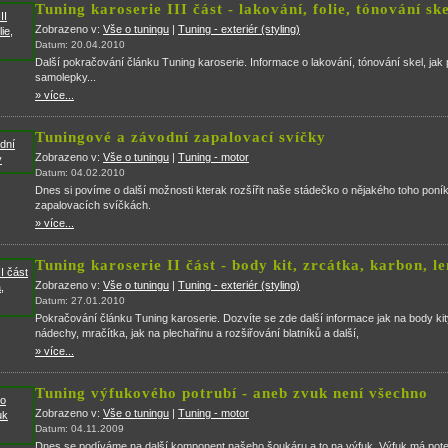
Tuning karoserie III část - lakování, folie, tónování ske
Zobrazeno v:
Vše o tuningu
|
Tuning - exteriér (styling)
Datum: 20.04.2010
Další pokračování článku Tuning karoserie. Informace o lakování, tónování skel, jak p
samolepky...
» více...
Tuningové a závodní zapalovací svíčky
Zobrazeno v:
Vše o tuningu
|
Tuning - motor
Datum: 04.02.2010
Dnes si povíme o další možnosti kterak rozšířit naše stádečko o nějakého toho poník
zapalovacích svíčkách.
» více...
Tuning karoserie II část - body kit, zrcátka, karbon, l
Zobrazeno v:
Vše o tuningu
|
Tuning - exteriér (styling)
Datum: 27.01.2010
Pokračování článku Tuning karoserie. Dozvíte se zde další informace jak na body ki
nádechy, mračítka, jak na plechařinu a rozšiřování blatníků a další,
» více...
Tuning výfukového potrubí - aneb zvuk není všechno
Zobrazeno v:
Vše o tuningu
|
Tuning - motor
Datum: 04.11.2009
Dnes se podíváme na další komponent našeho šoukáru a to na výfuk. Výfuk má potenc