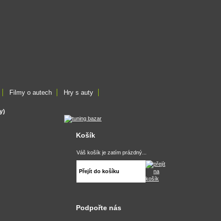
Filmy o autech
Hry s auty
y)
Košík
Váš košík je zatím prázdný...
Přejít do košíku
Podpořte nás