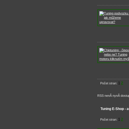
2
1
Počet stran:
RSS nenĂ­ nynĂ­ dost
Tuning E-Shop - a
2
1
Počet stran: