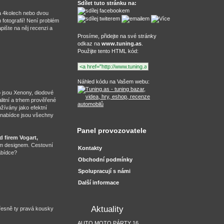
Sdílet tuto stránku na:
a 4kolech nebo dvou
fotografií! Není problém
pište na něj recenzi a
Prosíme, přidejte na své stránky
odkaz na
www.tuning.as
.
Použijte tento HTML kód:
Náhled kódu na Vašem webu:
 jsou Xenony, diodové
alitní a trhem prověřené
užívány jako efektní
nabídce jsou všechny
Panel provozovatele
d firem Vogart,
kým designem. Cestovní
Kontakty
abídce?
Obchodní podmínky
Spolupracují s námi
Další informace
Aktuality
přesně ty pravá kousky
AUTO MOTO PÁRTY 16