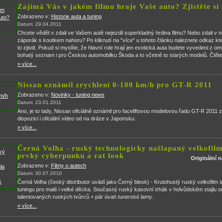
Zajímá Vás v jakém filmu hraje Vaše auto? Zjistěte si 
Zobrazeno v:
Historie auta a tuning
Datum: 29.04.2011
Chcete vědět v zdali ve Vašem autě nejezdil superkladný hrdina filmu? Nebo zdali v 
záporák s koutkem nahoru? Po kliknutí na "více" u tohoto článku naleznete odkaz 
to zjistit. Pokud si myslíte, že hlavní role hrají jen exotická auta budete vyvedeni z o
bohatý seznam i pro Českou automobilku Škoda a to včetně to starých modelů. Čtěte
» více...
Nissan oznámil zrychlení 0-100 km/h pro GT-R 2011
Zobrazeno v:
Novinky - tuning news
Datum: 23.01.2011
Ano, je to tady, Nissan oficiálně oznámil pro faceliftovou modelovou řadu GT-R 2011 
dispozici i oficiální video od na dráze v Japonsku.
» více...
Černá Volha - ruský technologicky našlapaný velkofil
prvky cyberpunku a rat look
Originální 
Zobrazeno v:
Filmy o autech
Datum: 30.07.2010
Černá Volha (český distributor uvádí jako Černý blesk) - Krutohustý ruský velkofilm 
tuningu pro malé i velké děcka. Současný ruský kasovní trhák v holvůdském stajlu 
talentovaných ruských tvůrců + pár úvah tunerské lamy.
» více...