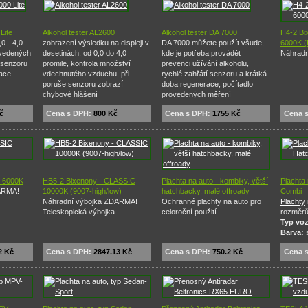
Lite
Alkohol tester AL2600
Alkohol tester DA 7000
H4-2 Bi
0 - 4,0
zobrazení výsledku na displeji v
DA 7000 můžete použít všude,
6000K (
ovedených
desetinách, od 0,0 do 4,0
kde je potřeba provádět
Náhrad
 senzoru
promile, kontrola množství
prevenci užívání alkoholu,
race
vdechnutého vzduchu, při
rychlé zahřátí senzoru a krátká
poruše senzoru zobrazí
doba regenerace, počítadlo
chybové hlášení
provedených měření
č
Cena s DPH:
800 Kč
Cena s DPH:
1755 Kč
Cena 
 6000K
HB5-2 Bixenony - CLASSIC
Plachta na auto - kombiky, větší
Plachta
ARMA!
10000K (9007-high/low)
hatchbacky, malé offroady
Combi
Náhradní výbojka ZDARMA!
Ochranné plachty na auto pro
Plachty
Teleskopická výbojka
celoroční použití
rozměr
Typ vo
Barva:
s
2 Kč
Cena s DPH:
2847.13 Kč
Cena s DPH:
750.2 Kč
Cena 