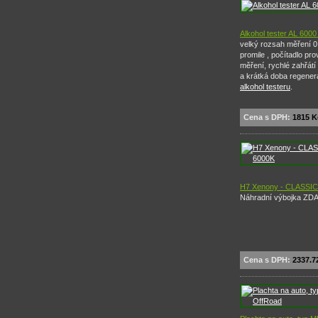
Alkohol tester AL 6000 
velký rozsah měření 0,
promile , počítadlo pr
měření, rychlé zahřátí
a krátká doba regene
alkohol testeru
.
Cena s DPH:
1815 K
H7 Xenony - CLASSIC
Náhradní výbojka ZD
Cena s DPH:
2337.7