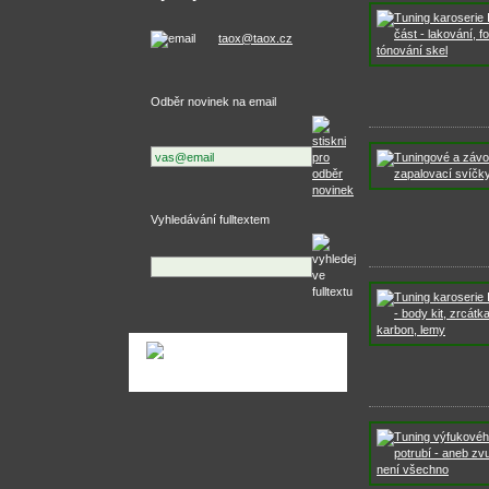
taox@taox.cz
Odběr novinek na email
Vyhledávání fulltextem