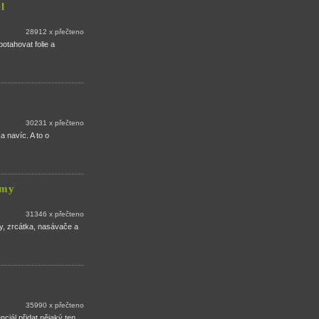
l
28912 x přečteno
otahovat folie a
30231 x přečteno
a navíc. A to o
emy
31346 x přečteno
ty, zrcátka, nasávače a
35990 x přečteno
iál přidat nějaký ten