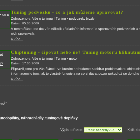
Tuning podvozku - co a jak můžeme upravovat?
Zobrazeno v:
Vše o tuningu
|
Tuning - podvozek, brzdy
Datum: 05.06.2009
V tomto článku se dozvíte několik základních informací o sportovních podvozcích a 
nich spojených.
» více...
Chiptuning - čipovat nebo ne? Tuning motoru kliknutí
Zobrazeno v:
Vše o tuningu
|
Tuning - motor
Datum: 17.05.2009
Připravili jsme pro Vás článek, ve kterém se budeme zaobírat problematikou chiptun
informacemi o tom, jak to vlastně funguje a na co si dávat pozor pokud už se do toho 
» více...
upnĂ˝
utodoplňky, náhradní díly, tuningové doplňky
Výpis seřazen:
Kolik zb