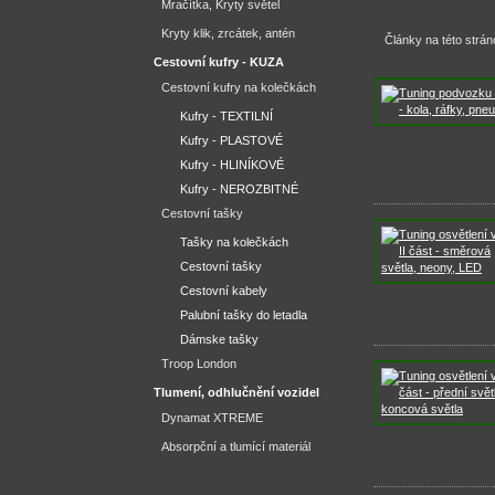
Mračítka, Kryty světel
Kryty klik, zrcátek, antén
Články na této strán
Cestovní kufry - KUZA
Cestovní kufry na kolečkách
Kufry - TEXTILNÍ
Kufry - PLASTOVÉ
Kufry - HLINÍKOVÉ
Kufry - NEROZBITNÉ
Cestovní tašky
Tašky na kolečkách
Cestovní tašky
Cestovní kabely
Palubní tašky do letadla
Dámske tašky
Troop London
Tlumení, odhlučnění vozidel
Dynamat XTREME
Absorpční a tlumící materiál