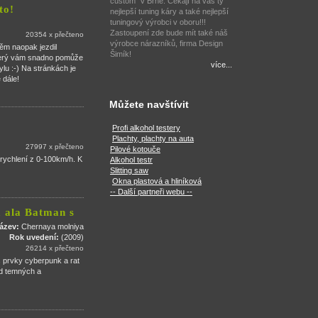
custom" v Brně. Čekají na vás ty
to!
nejlepší tuning káry a také nejlepší
tuningový výrobci v oboru!!!
Zastoupení zde bude mít také náš
20354 x přečteno
výrobce nárazníků, firma Design
něm naopak jezdil
Šimík!
který vám snadno pomůže
více...
mylu :-) Na stránkách je
 dále!
Můžete navštívit
Profi alkohol testery
Plachty, plachty na auta
27997 x přečteno
Pilové kotouče
zrychlení z 0-100km/h. K
Alkohol testr
Slitting saw
Okna plastová a hliníková
-- Další partneři webu --
m ala Batman s
název:
Chernaya molniya
Rok uvedení:
(2009)
26214 x přečteno
s prvky cyberpunk a rat
od temných a