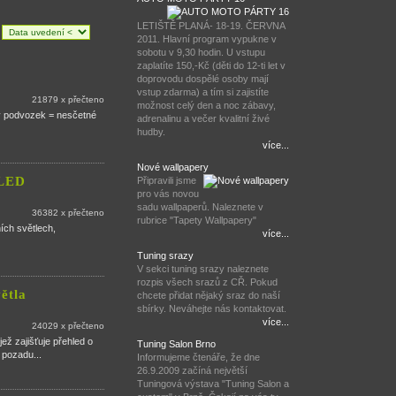
LETIŠTĚ PLANÁ- 18-19. ČERVNA
:
2011. Hlavní program vypukne v
sobotu v 9,30 hodin. U vstupu
zaplatíte 150,-Kč (děti do 12-ti let v
doprovodu dospělé osoby mají
vstup zdarma) a tím si zajistíte
21879 x přečteno
možnost celý den a noc zábavy,
vý podvozek = nesčetné
adrenalinu a večer kvalitní živé
hudby.
více...
Nové wallpapery
 LED
Připravili jsme
pro vás novou
sadu wallpaperů. Naleznete v
36382 x přečteno
rubrice "Tapety Wallpapery"
ích světlech,
více...
Tuning srazy
V sekci tuning srazy naleznete
rozpis všech srazů z CŘ. Pokud
větla
chcete přidat nějaký sraz do naší
sbírky. Neváhejte nás kontaktovat.
více...
24029 x přečteno
jež zajišťuje přehled o
Tuning Salon Brno
 pozadu...
Informujeme čtenáře, že dne
26.9.2009 začíná největší
Tuningová výstava "Tuning Salon a