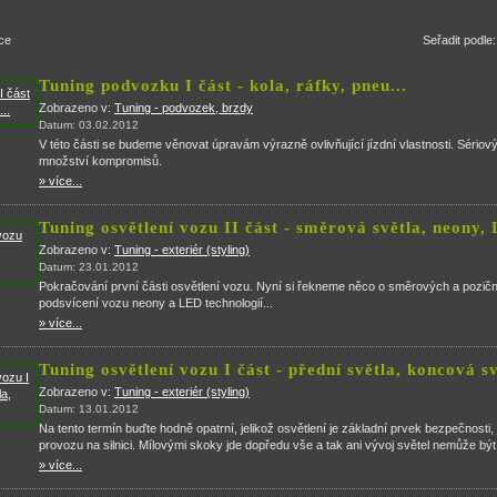
ce
Seřadit podle
Tuning podvozku I část - kola, ráfky, pneu...
Zobrazeno v:
Tuning - podvozek, brzdy
Datum: 03.02.2012
V této části se budeme věnovat úpravám výrazně ovlivňující jízdní vlastnosti. Sério
množství kompromisů.
» více...
Tuning osvětlení vozu II část - směrová světla, neony,
Zobrazeno v:
Tuning - exteriér (styling)
Datum: 23.01.2012
Pokračování první části osvětlení vozu. Nyní si řekneme něco o směrových a pozičn
podsvícení vozu neony a LED technologií...
» více...
Tuning osvětlení vozu I část - přední světla, koncová s
Zobrazeno v:
Tuning - exteriér (styling)
Datum: 13.01.2012
Na tento termín buďte hodně opatrní, jelikož osvětlení je základní prvek bezpečnosti, 
provozu na silnici. Mílovými skoky jde dopředu vše a tak ani vývoj světel nemůže být
» více...