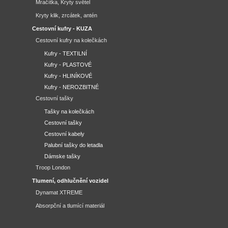
Mračítka, Kryty světel
Kryty klik, zrcátek, antén
Cestovní kufry - KUZA
Cestovní kufry na kolečkách
Kufry - TEXTILNÍ
Kufry - PLASTOVÉ
Kufry - HLINÍKOVÉ
Kufry - NEROZBITNÉ
Cestovní tašky
Tašky na kolečkách
Cestovní tašky
Cestovní kabely
Palubní tašky do letadla
Dámske tašky
Troop London
Tlumení, odhlučnění vozidel
Dynamat XTREME
Absorpční a tlumící materiál