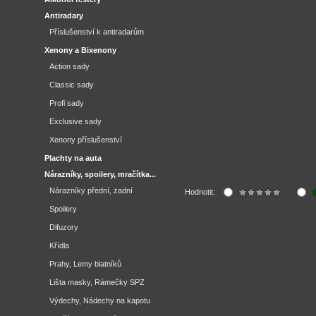
Antiradary
Příslušenství k antiradarům
Xenony a Bixenony
Action sady
Classic sady
Profi sady
Exclusive sady
Xenony příslušenství
Plachty na auta
Nárazníky, spoilery, mračítka...
Nárazníky přední, zadní
Hodnotit:
Spoilery
Difuzory
Křídla
Prahy, Lemy blatníků
Lišta masky, Rámečky SPZ
Výdechy, Nádechy na kapotu