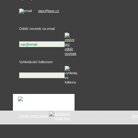
taox@taox.cz
Odběr novinek na email
Vyhledávání fulltextem
Tvorba webu studio
tuning .as
: E-mail správce webu:
adm