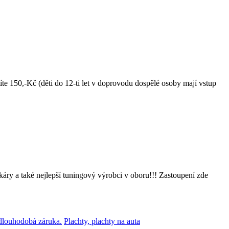
50,-Kč (děti do 12-ti let v doprovodu dospělé osoby mají vstup
káry a také nejlepší tuningový výrobci v oboru!!! Zastoupení zde
 dlouhodobá záruka.
Plachty, plachty na auta