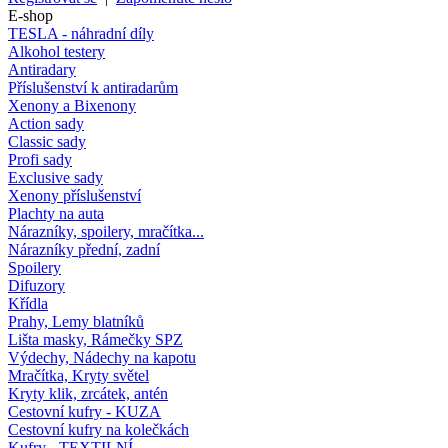
E-shop
TESLA - náhradní díly
Alkohol testery
Antiradary
Příslušenství k antiradarům
Xenony a Bixenony
Action sady
Classic sady
Profi sady
Exclusive sady
Xenony příslušenství
Plachty na auta
Nárazníky, spoilery, mračítka...
Nárazníky přední, zadní
Spoilery
Difuzory
Křídla
Prahy, Lemy blatníků
Lišta masky, Rámečky SPZ
Výdechy, Nádechy na kapotu
Mračítka, Kryty světel
Kryty klik, zrcátek, antén
Cestovní kufry - KUZA
Cestovní kufry na kolečkách
Kufry - TEXTILNÍ