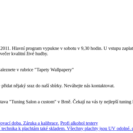
Hlavní program vypukne v sobotu v 9,30 hodin. U vstupu zaplatíte 1
 večer kvalitní živé hudby.
Naleznete v rubrice "Tapety Wallpapery"
přidat nějaký sraz do naší sbírky. Neváhejte nás kontaktovat.
ava "Tuning Salon a custom" v Brně. Čekají na vás ty nejlepší tuning 
čovací doba. Záruka a kalibrace.
Profi alkohol testery
ní technika k plachtám také skladem. Všechny plachty jsou UV odolné.