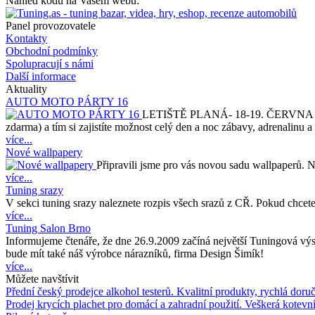
Náhled kódu na Vašem webu:
Panel provozovatele
Kontakty
Obchodní podmínky
Spolupracují s námi
Další informace
Aktuality
AUTO MOTO PÁRTY 16
LETIŠTĚ PLANÁ- 18-19. ČERVNA 2011. 
zdarma) a tím si zajistíte možnost celý den a noc zábavy, adrenalinu a
více...
Nové wallpapery
Připravili jsme pro vás novou sadu wallpaperů. 
více...
Tuning srazy
V sekci tuning srazy naleznete rozpis všech srazů z CŘ. Pokud chcete 
více...
Tuning Salon Brno
Informujeme čtenáře, že dne 26.9.2009 začíná největší Tuningová výst
bude mít také náš výrobce nárazníků, firma Design Šimík!
více...
Můžete navštívit
Přední český prodejce alkohol testerů. Kvalitní produkty, rychlá doru
Prodej krycích plachet pro domácí a zahradní použití. Veškerá kotev