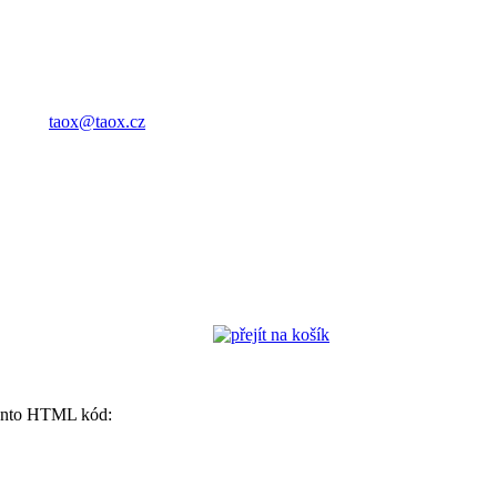
taox@taox.cz
 tento HTML kód: