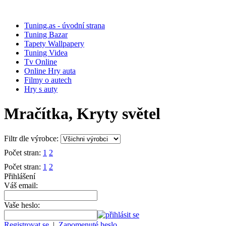
Tuning.as - úvodní strana
Tuning Bazar
Tapety Wallpapery
Tuning Videa
Tv Online
Online Hry auta
Filmy o autech
Hry s auty
Mračítka, Kryty světel
Filtr dle výrobce:
Počet stran:
1
2
Počet stran:
1
2
Přihlášení
Váš email:
Vaše heslo:
Registrovat se
|
Zapomenuté heslo