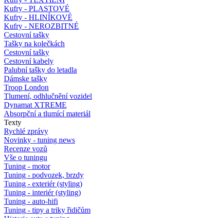
Kufry - PLASTOVÉ
Kufry - HLINÍKOVÉ
Kufry - NEROZBITNÉ
Cestovní tašky
Tašky na kolečkách
Cestovní tašky
Cestovní kabely
Palubní tašky do letadla
Dámske tašky
Troop London
Tlumení, odhlučnění vozidel
Dynamat XTREME
Absorpční a tlumící materiál
Texty
Rychlé zprávy
Novinky - tuning news
Recenze vozů
Vše o tuningu
Tuning - motor
Tuning - podvozek, brzdy
Tuning - exteriér (styling)
Tuning - interiér (styling)
Tuning - auto-hifi
Tuning - tipy a triky řidičům