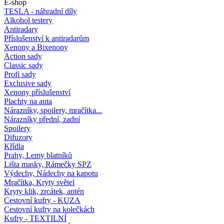
E-shop
TESLA - náhradní díly
Alkohol testery
Antiradary
Příslušenství k antiradarům
Xenony a Bixenony
Action sady
Classic sady
Profi sady
Exclusive sady
Xenony příslušenství
Plachty na auta
Nárazníky, spoilery, mračítka...
Nárazníky přední, zadní
Spoilery
Difuzory
Křídla
Prahy, Lemy blatníků
Lišta masky, Rámečky SPZ
Výdechy, Nádechy na kapotu
Mračítka, Kryty světel
Kryty klik, zrcátek, antén
Cestovní kufry - KUZA
Cestovní kufry na kolečkách
Kufry - TEXTILNÍ