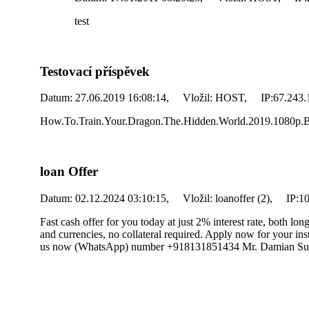
test
Testovací příspěvek
Datum:
27.06.2019 16:08:14,
Vložil:
HOST,
IP:
67.243.
How.To.Train.Your.Dragon.The.Hidden.World.2019.1080p
loan Offer
Datum:
02.12.2024 03:10:15,
Vložil:
loanoffer (2),
IP:
10
Fast cash offer for you today at just 2% interest rate, both lo
and currencies, no collateral required. Apply now for your ins
us now (WhatsApp) number +918131851434 Mr. Damian Su