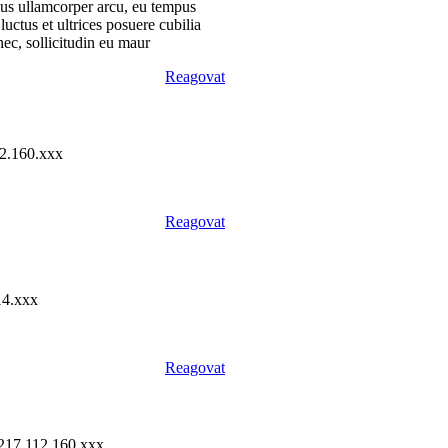
ius ullamcorper arcu, eu tempus
uctus et ultrices posuere cubilia
nec, sollicitudin eu maur
Reagovat
2.160.xxx
Reagovat
14.xxx
Reagovat
217.112.160.xxx