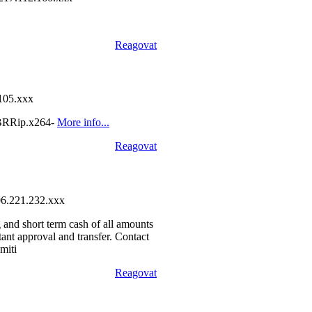
Reagovat
105.xxx
.BRRip.x264-
More info...
Reagovat
6.221.232.xxx
ng and short term cash of all amounts
tant approval and transfer. Contact
miti
Reagovat