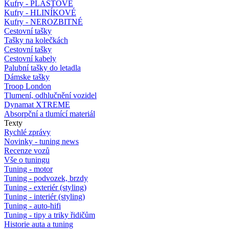
Kufry - PLASTOVÉ
Kufry - HLINÍKOVÉ
Kufry - NEROZBITNÉ
Cestovní tašky
Tašky na kolečkách
Cestovní tašky
Cestovní kabely
Palubní tašky do letadla
Dámske tašky
Troop London
Tlumení, odhlučnění vozidel
Dynamat XTREME
Absorpční a tlumící materiál
Texty
Rychlé zprávy
Novinky - tuning news
Recenze vozů
Vše o tuningu
Tuning - motor
Tuning - podvozek, brzdy
Tuning - exteriér (styling)
Tuning - interiér (styling)
Tuning - auto-hifi
Tuning - tipy a triky řidičům
Historie auta a tuning