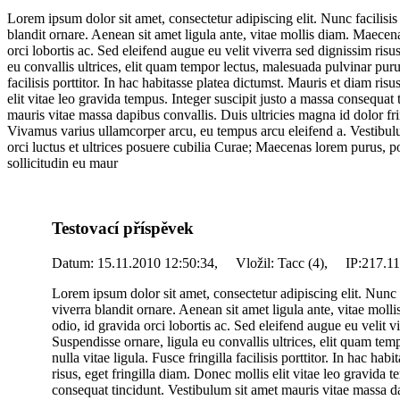
Lorem ipsum dolor sit amet, consectetur adipiscing elit. Nunc facilisis
blandit ornare. Aenean sit amet ligula ante, vitae mollis diam. Maecena
orci lobortis ac. Sed eleifend augue eu velit viverra sed dignissim risu
eu convallis ultrices, elit quam tempor lectus, malesuada pulvinar purus
facilisis porttitor. In hac habitasse platea dictumst. Mauris et diam ris
elit vitae leo gravida tempus. Integer suscipit justo a massa consequat 
mauris vitae massa dapibus convallis. Duis ultricies magna id dolor fr
Vivamus varius ullamcorper arcu, eu tempus arcu eleifend a. Vestibul
orci luctus et ultrices posuere cubilia Curae; Maecenas lorem purus, por
sollicitudin eu maur
Testovací příspěvek
Datum:
15.11.2010 12:50:34,
Vložil:
Tacc (4),
IP:
217.11
Lorem ipsum dolor sit amet, consectetur adipiscing elit. Nunc f
viverra blandit ornare. Aenean sit amet ligula ante, vitae moll
odio, id gravida orci lobortis ac. Sed eleifend augue eu velit v
Suspendisse ornare, ligula eu convallis ultrices, elit quam te
nulla vitae ligula. Fusce fringilla facilisis porttitor. In hac ha
risus, eget fringilla diam. Donec mollis elit vitae leo gravida 
consequat tincidunt. Vestibulum sit amet mauris vitae massa da