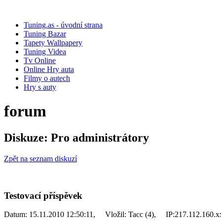
Tuning.as - úvodní strana
Tuning Bazar
Tapety Wallpapery
Tuning Videa
Tv Online
Online Hry auta
Filmy o autech
Hry s auty
forum
Diskuze: Pro administrátory
Zpět na seznam diskuzí
Testovací příspěvek
Datum:
15.11.2010 12:50:11,
Vložil:
Tacc (4),
IP:
217.112.160.x