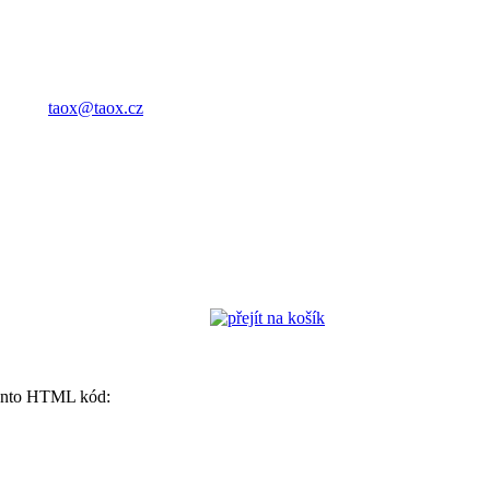
taox@taox.cz
 tento HTML kód: