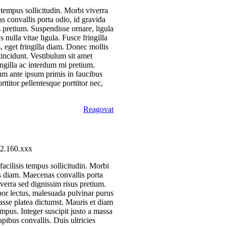
 tempus sollicitudin. Morbi viverra
s convallis porta odio, id gravida
s pretium. Suspendisse ornare, ligula
 nulla vitae ligula. Fusce fringilla
us, eget fringilla diam. Donec mollis
tincidunt. Vestibulum sit amet
ingilla ac interdum mi pretium.
um ante ipsum primis in faucibus
ttitor pellentesque porttitor nec,
Reagovat
2.160.xxx
acilisis tempus sollicitudin. Morbi
is diam. Maecenas convallis porta
iverra sed dignissim risus pretium.
mpor lectus, malesuada pulvinar purus
bitasse platea dictumst. Mauris et diam
tempus. Integer suscipit justo a massa
pibus convallis. Duis ultricies