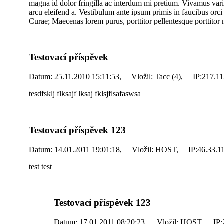
magna id dolor fringilla ac interdum mi pretium. Vivamus var
arcu eleifend a. Vestibulum ante ipsum primis in faucibus orci l
Curae; Maecenas lorem purus, porttitor pellentesque porttitor 
Testovací příspěvek
Datum:
25.11.2010 15:11:53,
Vložil:
Tacc (4),
IP:
217.11
tesdfsklj flksajf lksaj fklsjflsafaswsa
Testovací příspěvek 123
Datum:
14.01.2011 19:01:18,
Vložil:
HOST,
IP:
46.33.1
test test
Testovací příspěvek 123
Datum:
17.01.2011 08:20:23,
Vložil:
HOST,
IP: